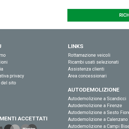
U
LINKS
amo
Rottamazione veicoli
ioni
Ricambi usati selezionati
ia
Assistenza clienti
tiva privacy
Area concessionari
del sito
AUTODEMOLIZIONE
Autodemolizione a Scandicci
Autodemolizione a Firenze
Autodemolizione a Sesto Fior
MENTI ACCETTATI
Autodemolizione a Calenzano
Autodemolizione a Campi Bis