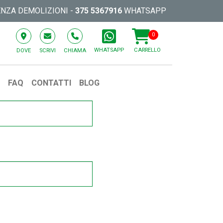
azione Auto
ENZA DEMOLIZIONI -
375 5367916
WHATSAPP
0
WHATSAPP
CARRELLO
DOVE
SCRIVI
CHIAMA
O
FAQ
CONTATTI
BLOG