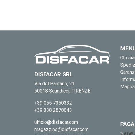
MEN
Chi si
Spediz
Garanz
DISFACAR SRL
Informa
Via del Pantano, 21
Mappa 
50018 Scandicci, FIRENZE
+39 055 7350332
+39 338 2878043
ufficio@disfacar.com
PAGA
magazzino@disfacar.com