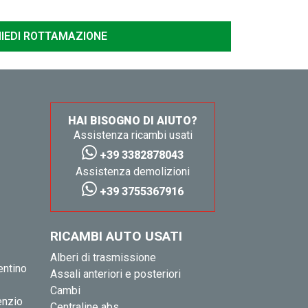
HAI BISOGNO DI AIUTO?
Assistenza ricambi usati
+39 3382878043
Assistenza demolizioni
+39 3755367916
RICAMBI AUTO USATI
Alberi di trasmissione
entino
Assali anteriori e posteriori
Cambi
enzio
Centraline abs