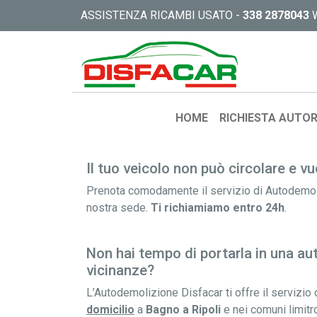
Autodemolizione a
ASSISTENZA RICAMBI USATO -
338 2878043
Prenota ora il servizio 
autodemolizione a Bagn
sede o con ritiro a domi
HOME
RICHIESTA AUTOR
Il tuo veicolo non può circolare e vu
Prenota comodamente il servizio di Autodemol
nostra sede.
Ti richiamiamo entro 24h
.
Non hai tempo di portarla in una au
vicinanze?
L’Autodemolizione Disfacar ti offre il servizio 
domicilio
a
Bagno a Ripoli
e nei comuni limitro