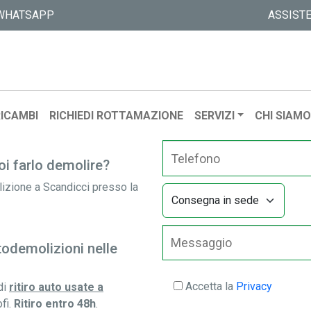
 Bagno a Ripoli - Rottam
WHATSAPP
ASSIST
di
o a Ripoli in
cilio.
ICAMBI
RICHIEDI ROTTAMAZIONE
SERVIZI
CHI SIAM
oi farlo demolire?
izione a Scandicci presso la
todemolizioni nelle
Accetta la
Privacy
di
ritiro auto usate a
fi.
Ritiro entro 48h
.