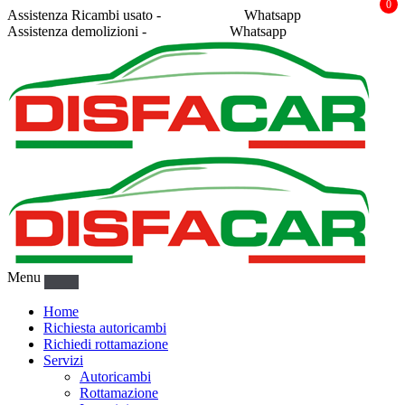
0
Assistenza Ricambi usato -
338 2878043
Whatsapp
Assistenza demolizioni -
375 5367916
Whatsapp
Menu
Home
Richiesta autoricambi
Richiedi rottamazione
Servizi
Autoricambi
Rottamazione