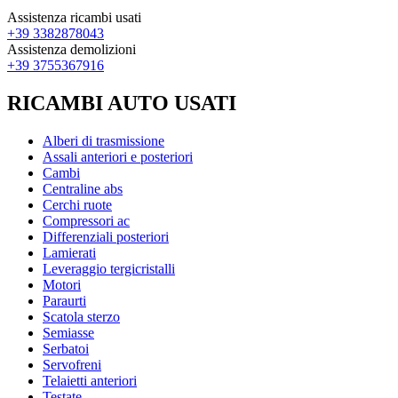
Assistenza ricambi usati
+39 3382878043
Assistenza demolizioni
+39 3755367916
RICAMBI AUTO USATI
Alberi di trasmissione
Assali anteriori e posteriori
Cambi
Centraline abs
Cerchi ruote
Compressori ac
Differenziali posteriori
Lamierati
Leveraggio tergicristalli
Motori
Paraurti
Scatola sterzo
Semiasse
Serbatoi
Servofreni
Telaietti anteriori
Testate