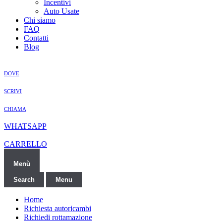
Incentivi
Auto Usate
Chi siamo
FAQ
Contatti
Blog
DOVE
SCRIVI
CHIAMA
WHATSAPP
CARRELLO
Menù
Search
Menu
Home
Richiesta autoricambi
Richiedi rottamazione