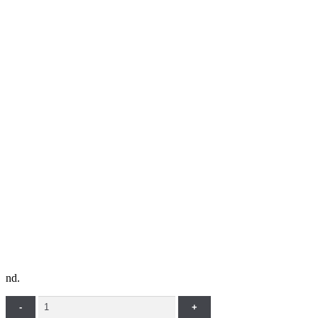
nd.
Quantity
-
+