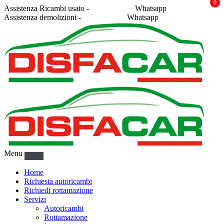
0
Assistenza Ricambi usato -
338 2878043
Whatsapp
Assistenza demolizioni -
375 5367916
Whatsapp
Menu
Home
Richiesta autoricambi
Richiedi rottamazione
Servizi
Autoricambi
Rottamazione