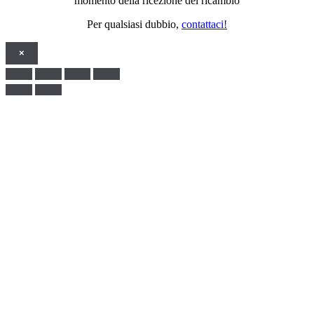
momento della ricezione del ricambio
Per qualsiasi dubbio,
contattaci!
×