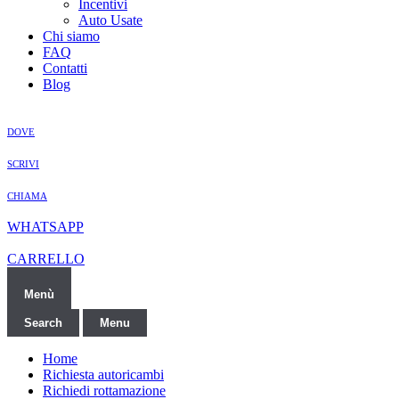
Incentivi
Auto Usate
Chi siamo
FAQ
Contatti
Blog
DOVE
SCRIVI
CHIAMA
WHATSAPP
CARRELLO
Menù
Search
Menu
Home
Richiesta autoricambi
Richiedi rottamazione