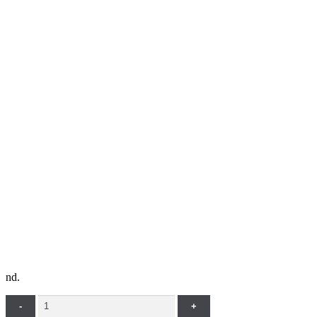
nd.
Quantity
-
+