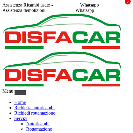
0
Assistenza Ricambi usato -
338 2878043
Whatsapp
Assistenza demolizioni -
375 5367916
Whatsapp
Menu
Home
Richiesta autoricambi
Richiedi rottamazione
Servizi
Autoricambi
Rottamazione