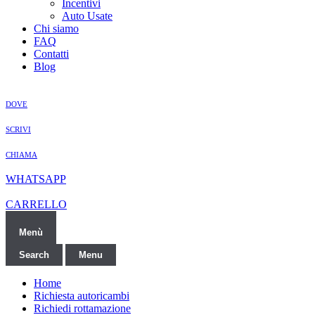
Incentivi
Auto Usate
Chi siamo
FAQ
Contatti
Blog
DOVE
SCRIVI
CHIAMA
WHATSAPP
CARRELLO
Menù
Search
Menu
Home
Richiesta autoricambi
Richiedi rottamazione