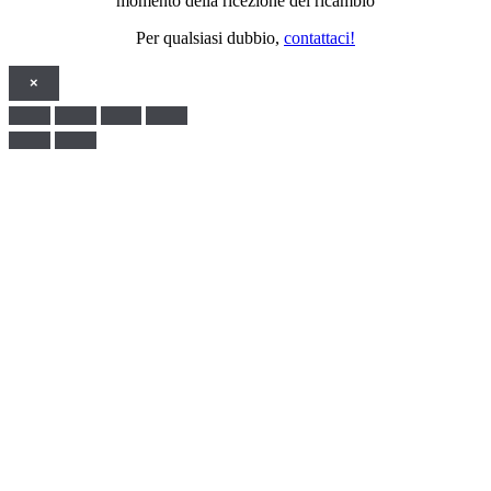
momento della ricezione del ricambio
Per qualsiasi dubbio,
contattaci!
×