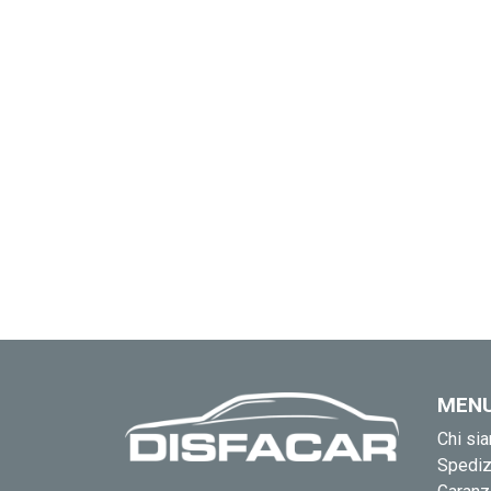
MEN
Chi si
Spediz