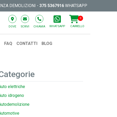
ENZA DEMOLIZIONI -
375 5367916
WHATSAPP
0
WHATSAPP
CARRELLO
DOVE
SCRIVI
CHIAMA
O
FAQ
CONTATTI
BLOG
Categorie
Auto elettriche
Auto idrogeno
Autodemolizione
Automotive