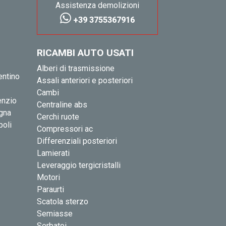
Assistenza demolizioni
+39 3755367916
RICAMBI AUTO USATI
Alberi di trasmissione
entino
Assali anteriori e posteriori
Cambi
enzio
Centraline abs
igna
Cerchi ruote
poli
Compressori ac
Differenziali posteriori
Lamierati
Leveraggio tergicristalli
Motori
Paraurti
Scatola sterzo
Semiasse
Serbatoi