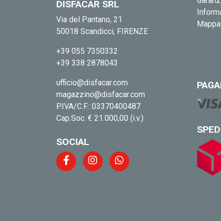
Garanz
DISFACAR SRL
Informa
Via del Pantano, 21
Mappa 
50018 Scandicci, FIRENZE
+39 055 7350332
+39 338 2878043
ufficio@disfacar.com
PAGA
magazzino@disfacar.com
P.IVA/C.F.: 03370400487
Cap.Soc. € 21.000,00 (i.v.)
SPED
SOCIAL