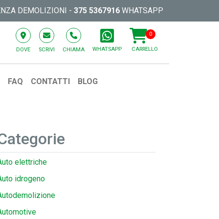
ENZA DEMOLIZIONI -
375 5367916
WHATSAPP
0
WHATSAPP
CARRELLO
DOVE
SCRIVI
CHIAMA
O
FAQ
CONTATTI
BLOG
Categorie
Auto elettriche
Auto idrogeno
Autodemolizione
Automotive