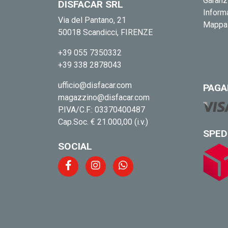
Garanz
DISFACAR SRL
Informa
Via del Pantano, 21
Mappa 
50018 Scandicci, FIRENZE
+39 055 7350332
+39 338 2878043
ufficio@disfacar.com
PAGA
magazzino@disfacar.com
P.IVA/C.F.: 03370400487
Cap.Soc. € 21.000,00 (i.v.)
SPED
SOCIAL