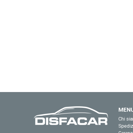
MEN
Chi si
Spediz