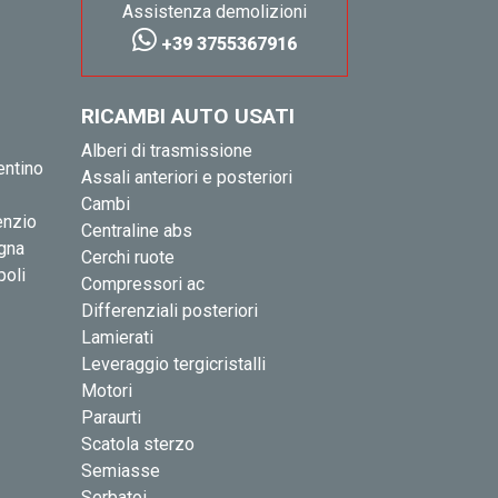
Assistenza demolizioni
+39 3755367916
RICAMBI AUTO USATI
Alberi di trasmissione
entino
Assali anteriori e posteriori
Cambi
enzio
Centraline abs
igna
Cerchi ruote
poli
Compressori ac
Differenziali posteriori
Lamierati
Leveraggio tergicristalli
Motori
Paraurti
Scatola sterzo
Semiasse
Serbatoi