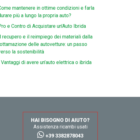
Come mantenere in ottime condizioni e farla
durare più a lungo la propria auto?
Pro e Contro di Acquistare un’Auto Ibrida
Il recupero e il reimpiego dei materiali dalla
rottamazione delle autovetture: un passo
verso la sostenibilità
I Vantaggi di avere un’auto elettrica o ibrida
HAI BISOGNO DI AIUTO?
Assistenza ricambi usati
+39 3382878043