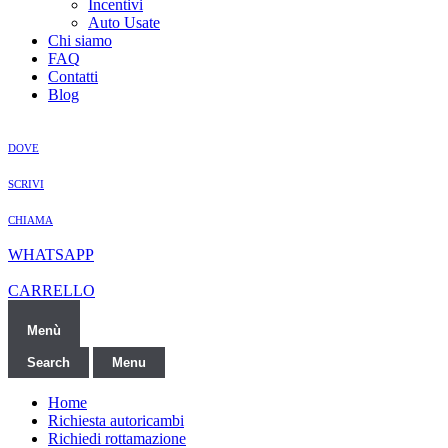
Incentivi
Auto Usate
Chi siamo
FAQ
Contatti
Blog
DOVE
SCRIVI
CHIAMA
WHATSAPP
CARRELLO
Menù
Search
Menu
Home
Richiesta autoricambi
Richiedi rottamazione