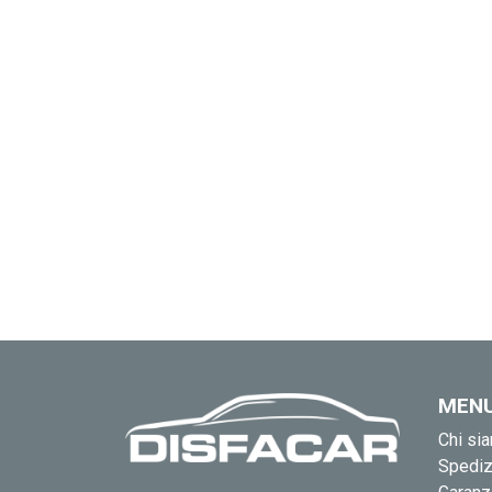
MEN
Chi si
Spediz