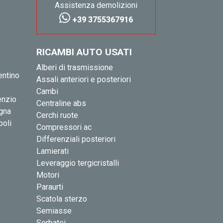
Assistenza demolizioni
+39 3755367916
RICAMBI AUTO USATI
Alberi di trasmissione
entino
Assali anteriori e posteriori
Cambi
enzio
Centraline abs
igna
Cerchi ruote
poli
Compressori ac
Differenziali posteriori
Lamierati
Leveraggio tergicristalli
Motori
Paraurti
Scatola sterzo
Semiasse
Serbatoi