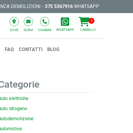
ENZA DEMOLIZIONI -
375 5367916
WHATSAPP
0
WHATSAPP
CARRELLO
DOVE
SCRIVI
CHIAMA
O
FAQ
CONTATTI
BLOG
Categorie
Auto elettriche
Auto idrogeno
Autodemolizione
Automotive