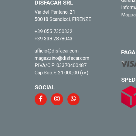
Garanz
DISFACAR SRL
Informa
Via del Pantano, 21
Mappa 
50018 Scandicci, FIRENZE
+39 055 7350332
+39 338 2878043
ufficio@disfacar.com
PAGA
magazzino@disfacar.com
P.IVA/C.F.: 03370400487
Cap.Soc. € 21.000,00 (i.v.)
SPED
SOCIAL