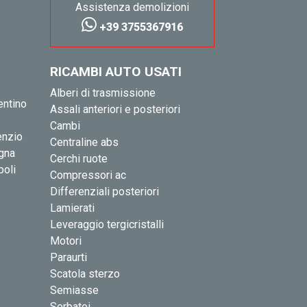
Assistenza demolizioni
+39 3755367916
RICAMBI AUTO USATI
Alberi di trasmissione
entino
Assali anteriori e posteriori
Cambi
enzio
Centraline abs
igna
Cerchi ruote
poli
Compressori ac
Differenziali posteriori
Lamierati
Leveraggio tergicristalli
Motori
Paraurti
Scatola sterzo
Semiasse
Serbatoi