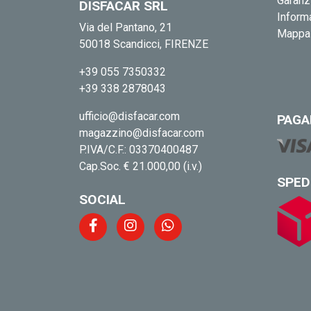
Garanz
DISFACAR SRL
Informa
Via del Pantano, 21
Mappa 
50018 Scandicci, FIRENZE
+39 055 7350332
+39 338 2878043
ufficio@disfacar.com
PAGA
magazzino@disfacar.com
P.IVA/C.F.: 03370400487
Cap.Soc. € 21.000,00 (i.v.)
SPED
SOCIAL