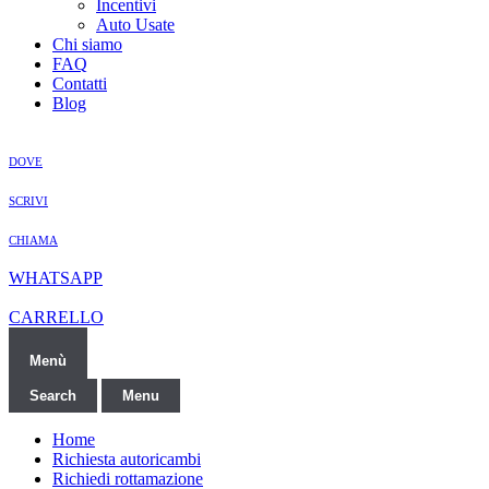
Incentivi
Auto Usate
Chi siamo
FAQ
Contatti
Blog
DOVE
SCRIVI
CHIAMA
WHATSAPP
CARRELLO
Menù
Search
Menu
Home
Richiesta autoricambi
Richiedi rottamazione