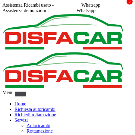
0
Assistenza Ricambi usato -
338 2878043
Whatsapp
Assistenza demolizioni -
375 5367916
Whatsapp
Menu
Home
Richiesta autoricambi
Richiedi rottamazione
Servizi
Autoricambi
Rottamazione