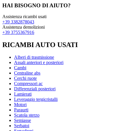
HAI BISOGNO DI AIUTO?
Assistenza ricambi usati
+39 3382878043
Assistenza demolizioni
+39 3755367916
RICAMBI AUTO USATI
Alberi di trasmissione
Assali anteriori e posteriori
Cambi
Centraline abs
Cerchi ruote
Compressori ac
Differenziali posteriori
Lamierati
Leveraggio tergicristalli
Motori
Paraurti
Scatola sterzo
Semiasse
Serbatoi
Servofreni