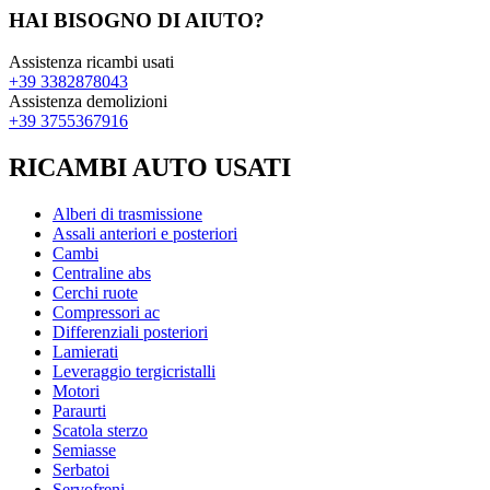
HAI BISOGNO DI AIUTO?
Assistenza ricambi usati
+39 3382878043
Assistenza demolizioni
+39 3755367916
RICAMBI AUTO USATI
Alberi di trasmissione
Assali anteriori e posteriori
Cambi
Centraline abs
Cerchi ruote
Compressori ac
Differenziali posteriori
Lamierati
Leveraggio tergicristalli
Motori
Paraurti
Scatola sterzo
Semiasse
Serbatoi
Servofreni