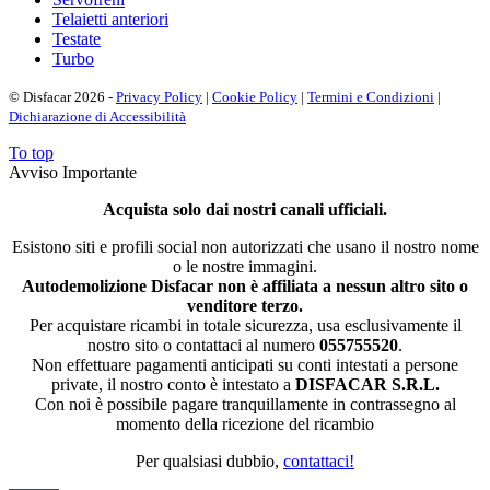
Telaietti anteriori
Testate
Turbo
© Disfacar 2026 -
Privacy Policy
|
Cookie Policy
|
Termini e Condizioni
|
Dichiarazione di Accessibilità
To top
Avviso Importante
Acquista solo dai nostri canali ufficiali.
Esistono siti e profili social non autorizzati che usano il nostro nome
o le nostre immagini.
Autodemolizione Disfacar non è affiliata a nessun altro sito o
venditore terzo.
Per acquistare ricambi in totale sicurezza, usa esclusivamente il
nostro sito o contattaci al numero
055755520
.
Non effettuare pagamenti anticipati su conti intestati a persone
private, il nostro conto è intestato a
DISFACAR S.R.L.
Con noi è possibile pagare tranquillamente in contrassegno al
momento della ricezione del ricambio
Per qualsiasi dubbio,
contattaci!