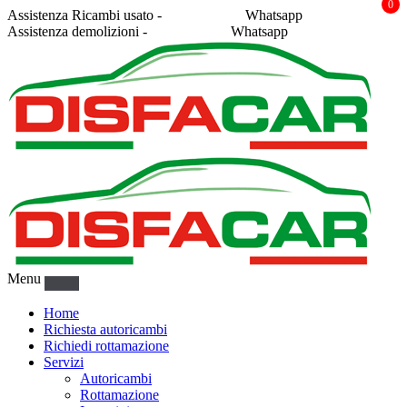
0
Assistenza Ricambi usato -
338 2878043
Whatsapp
Assistenza demolizioni -
375 5367916
Whatsapp
Menu
Home
Richiesta autoricambi
Richiedi rottamazione
Servizi
Autoricambi
Rottamazione