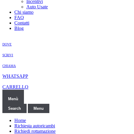
Incentivi
Auto Usate
Chi siamo
FAQ
Contatti
Blog
DOVE
SCRIVI
CHIAMA
WHATSAPP
CARRELLO
Menù
Search
Menu
Home
Richiesta autoricambi
Richiedi rottamazione