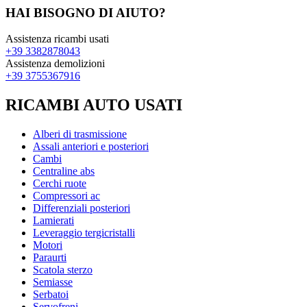
HAI BISOGNO DI AIUTO?
Assistenza ricambi usati
+39 3382878043
Assistenza demolizioni
+39 3755367916
RICAMBI AUTO USATI
Alberi di trasmissione
Assali anteriori e posteriori
Cambi
Centraline abs
Cerchi ruote
Compressori ac
Differenziali posteriori
Lamierati
Leveraggio tergicristalli
Motori
Paraurti
Scatola sterzo
Semiasse
Serbatoi
Servofreni