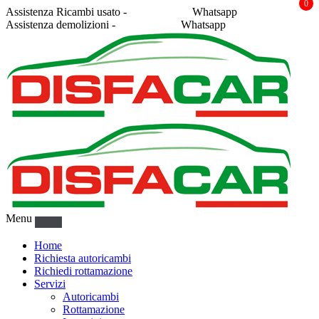
0
Assistenza Ricambi usato -
338 2878043
Whatsapp
Assistenza demolizioni -
375 5367916
Whatsapp
Menu
Home
Richiesta autoricambi
Richiedi rottamazione
Servizi
Autoricambi
Rottamazione