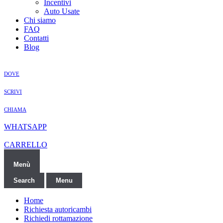
Incentivi
Auto Usate
Chi siamo
FAQ
Contatti
Blog
DOVE
SCRIVI
CHIAMA
WHATSAPP
CARRELLO
Menù
Search
Menu
Home
Richiesta autoricambi
Richiedi rottamazione