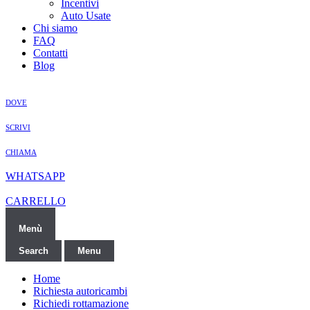
Incentivi
Auto Usate
Chi siamo
FAQ
Contatti
Blog
DOVE
SCRIVI
CHIAMA
WHATSAPP
CARRELLO
Menù
Search
Menu
Home
Richiesta autoricambi
Richiedi rottamazione