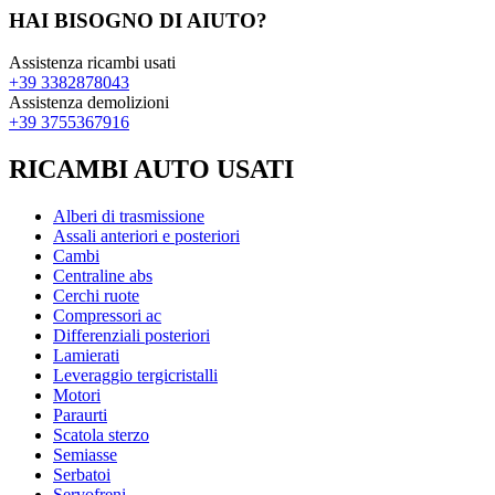
HAI BISOGNO DI AIUTO?
Assistenza ricambi usati
+39 3382878043
Assistenza demolizioni
+39 3755367916
RICAMBI AUTO USATI
Alberi di trasmissione
Assali anteriori e posteriori
Cambi
Centraline abs
Cerchi ruote
Compressori ac
Differenziali posteriori
Lamierati
Leveraggio tergicristalli
Motori
Paraurti
Scatola sterzo
Semiasse
Serbatoi
Servofreni