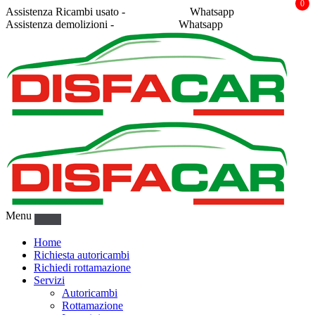
0
Assistenza Ricambi usato -
338 2878043
Whatsapp
Assistenza demolizioni -
375 5367916
Whatsapp
Menu
Home
Richiesta autoricambi
Richiedi rottamazione
Servizi
Autoricambi
Rottamazione