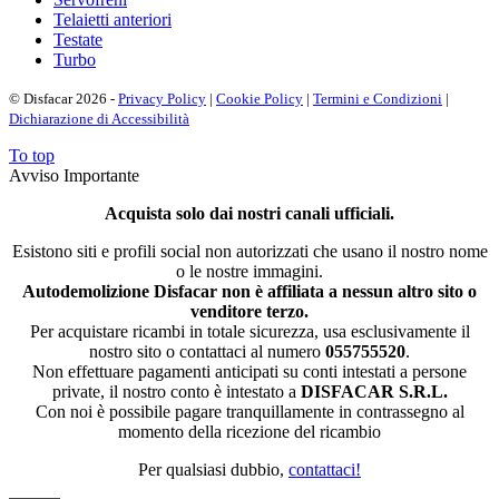
Telaietti anteriori
Testate
Turbo
© Disfacar 2026 -
Privacy Policy
|
Cookie Policy
|
Termini e Condizioni
|
Dichiarazione di Accessibilità
To top
Avviso Importante
Acquista solo dai nostri canali ufficiali.
Esistono siti e profili social non autorizzati che usano il nostro nome
o le nostre immagini.
Autodemolizione Disfacar non è affiliata a nessun altro sito o
venditore terzo.
Per acquistare ricambi in totale sicurezza, usa esclusivamente il
nostro sito o contattaci al numero
055755520
.
Non effettuare pagamenti anticipati su conti intestati a persone
private, il nostro conto è intestato a
DISFACAR S.R.L.
Con noi è possibile pagare tranquillamente in contrassegno al
momento della ricezione del ricambio
Per qualsiasi dubbio,
contattaci!