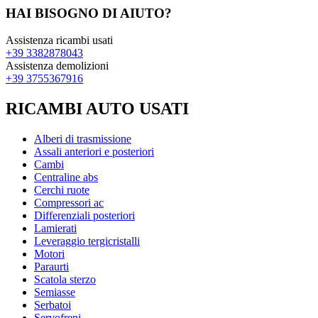
HAI BISOGNO DI AIUTO?
Assistenza ricambi usati
+39 3382878043
Assistenza demolizioni
+39 3755367916
RICAMBI AUTO USATI
Alberi di trasmissione
Assali anteriori e posteriori
Cambi
Centraline abs
Cerchi ruote
Compressori ac
Differenziali posteriori
Lamierati
Leveraggio tergicristalli
Motori
Paraurti
Scatola sterzo
Semiasse
Serbatoi
Servofreni