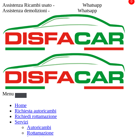
0
Assistenza Ricambi usato -
338 2878043
Whatsapp
Assistenza demolizioni -
375 5367916
Whatsapp
Menu
Home
Richiesta autoricambi
Richiedi rottamazione
Servizi
Autoricambi
Rottamazione