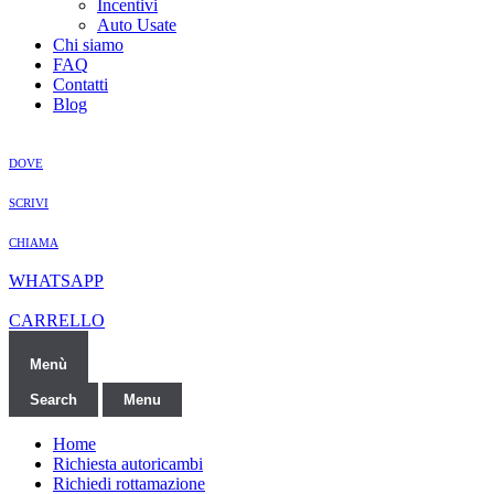
Incentivi
Auto Usate
Chi siamo
FAQ
Contatti
Blog
DOVE
SCRIVI
CHIAMA
WHATSAPP
CARRELLO
Menù
Search
Menu
Home
Richiesta autoricambi
Richiedi rottamazione