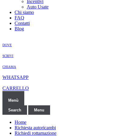
Incentivi
Auto Usate
Chi siamo
FAQ
Contatti
Blog
DOVE
SCRIVI
CHIAMA
WHATSAPP
CARRELLO
Menù
Search
Menu
Home
Richiesta autoricambi
Richiedi rottamazione