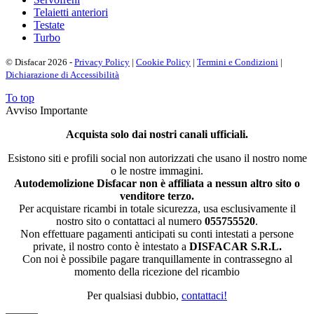
Telaietti anteriori
Testate
Turbo
© Disfacar 2026 -
Privacy Policy
|
Cookie Policy
|
Termini e Condizioni
|
Dichiarazione di Accessibilità
To top
Avviso Importante
Acquista solo dai nostri canali ufficiali.
Esistono siti e profili social non autorizzati che usano il nostro nome
o le nostre immagini.
Autodemolizione Disfacar non è affiliata a nessun altro sito o
venditore terzo.
Per acquistare ricambi in totale sicurezza, usa esclusivamente il
nostro sito o contattaci al numero
055755520
.
Non effettuare pagamenti anticipati su conti intestati a persone
private, il nostro conto è intestato a
DISFACAR S.R.L.
Con noi è possibile pagare tranquillamente in contrassegno al
momento della ricezione del ricambio
Per qualsiasi dubbio,
contattaci!