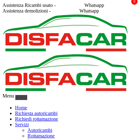
0
Assistenza Ricambi usato -
338 2878043
Whatsapp
Assistenza demolizioni -
375 5367916
Whatsapp
Menu
Home
Richiesta autoricambi
Richiedi rottamazione
Servizi
Autoricambi
Rottamazione