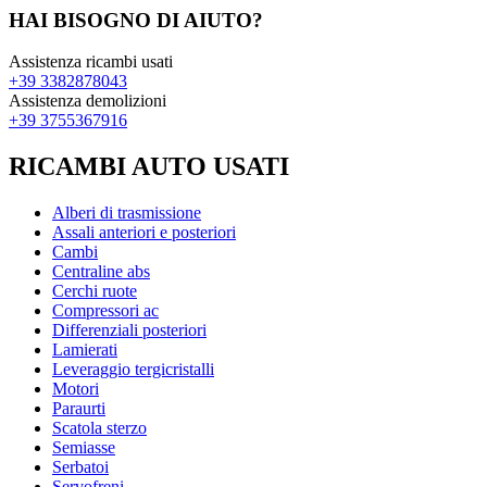
HAI BISOGNO DI AIUTO?
Assistenza ricambi usati
+39 3382878043
Assistenza demolizioni
+39 3755367916
RICAMBI AUTO USATI
Alberi di trasmissione
Assali anteriori e posteriori
Cambi
Centraline abs
Cerchi ruote
Compressori ac
Differenziali posteriori
Lamierati
Leveraggio tergicristalli
Motori
Paraurti
Scatola sterzo
Semiasse
Serbatoi
Servofreni