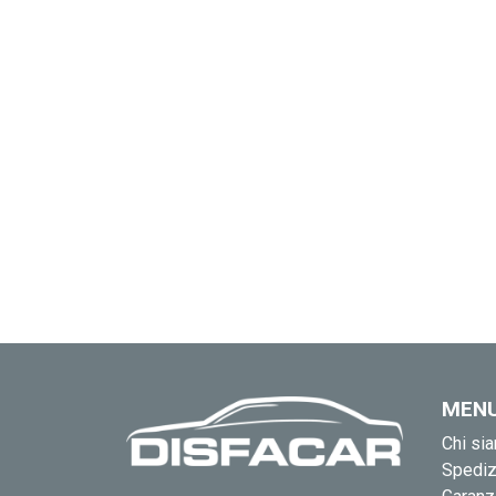
MEN
Chi si
Spediz