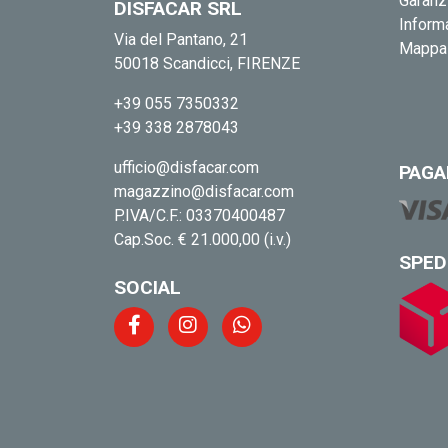
Garanz
DISFACAR SRL
Informa
Via del Pantano, 21
Mappa 
50018 Scandicci, FIRENZE
+39 055 7350332
+39 338 2878043
ufficio@disfacar.com
PAGA
magazzino@disfacar.com
P.IVA/C.F.: 03370400487
Cap.Soc. € 21.000,00 (i.v.)
SPED
SOCIAL