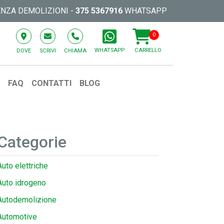
ENZA DEMOLIZIONI -
375 5367916
WHATSAPP
0
WHATSAPP
CARRELLO
DOVE
SCRIVI
CHIAMA
O
FAQ
CONTATTI
BLOG
Categorie
Auto elettriche
Auto idrogeno
Autodemolizione
Automotive