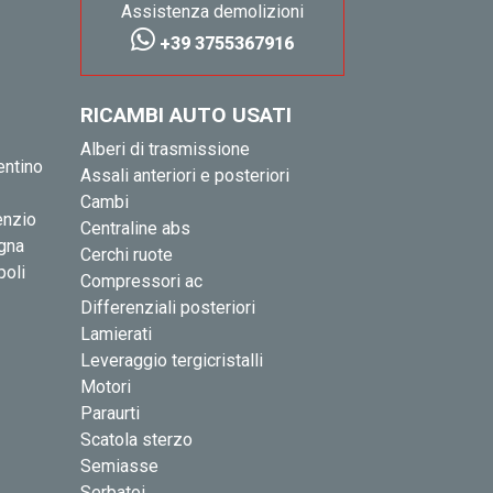
Assistenza demolizioni
+39 3755367916
RICAMBI AUTO USATI
Alberi di trasmissione
entino
Assali anteriori e posteriori
Cambi
enzio
Centraline abs
igna
Cerchi ruote
poli
Compressori ac
Differenziali posteriori
Lamierati
Leveraggio tergicristalli
Motori
Paraurti
Scatola sterzo
Semiasse
Serbatoi