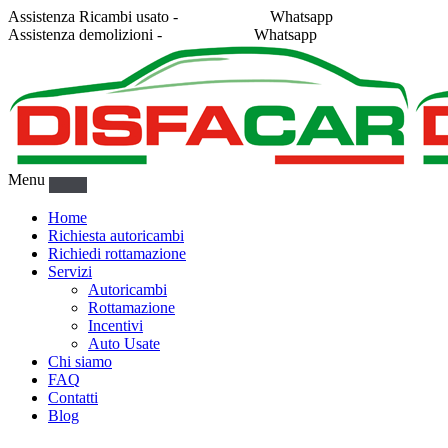
Assistenza Ricambi usato -
338 2878043
Whatsapp
Assistenza demolizioni -
375 5367916
Whatsapp
Menu
Home
Richiesta autoricambi
Richiedi rottamazione
Servizi
Autoricambi
Rottamazione
Incentivi
Auto Usate
Chi siamo
FAQ
Contatti
Blog