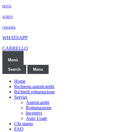
DOVE
SCRIVI
CHIAMA
WHATSAPP
CARRELLO
Menù
Search
Menu
Home
Richiesta autoricambi
Richiedi rottamazione
Servizi
Autoricambi
Rottamazione
Incentivi
Auto Usate
Chi siamo
FAQ