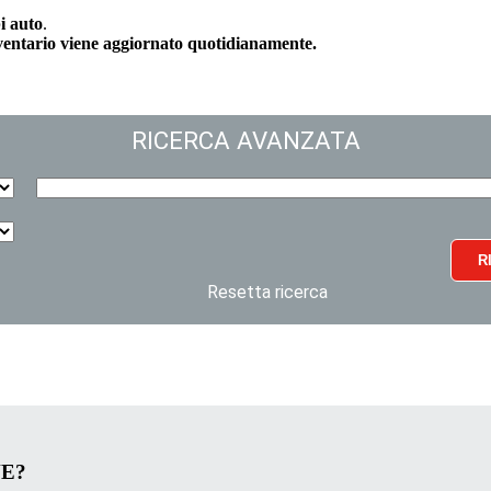
i auto
.
nventario viene aggiornato quotidianamente.
RICERCA AVANZATA
R
Resetta ricerca
VE?