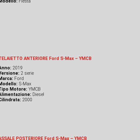
Modello:
Fiesta
TELAIETTO ANTERIORE Ford S-Max – YMCB
Anno:
2019
Versione:
2 serie
Marca:
Ford
Modello:
S-Max
Tipo Motore:
YMCB
Alimentazione:
Diesel
Cilindrata:
2000
ASSALE POSTERIORE Ford S-Max – YMCB