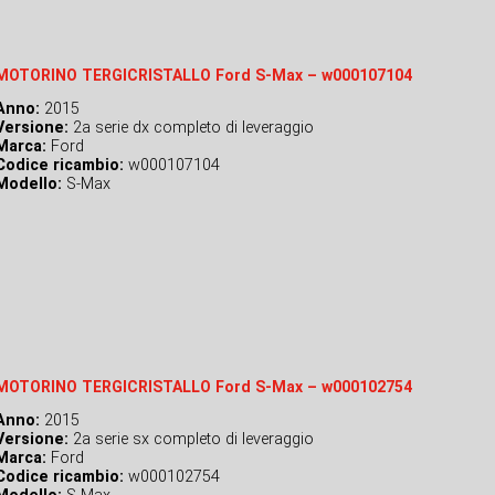
MOTORINO TERGICRISTALLO Ford S-Max – w000107104
Anno:
2015
Versione:
2a serie dx completo di leveraggio
Marca:
Ford
Codice ricambio:
w000107104
Modello:
S-Max
MOTORINO TERGICRISTALLO Ford S-Max – w000102754
Anno:
2015
Versione:
2a serie sx completo di leveraggio
Marca:
Ford
Codice ricambio:
w000102754