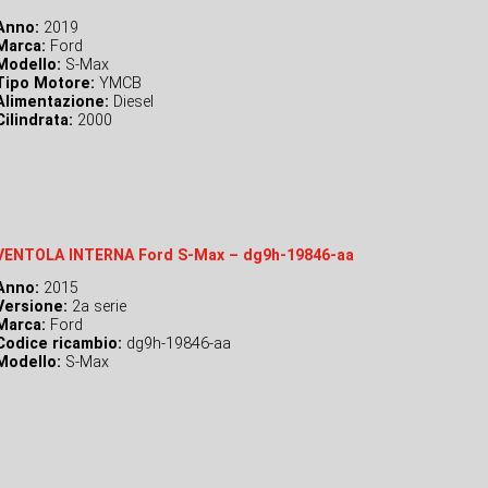
Anno:
2019
Marca:
Ford
Modello:
S-Max
Tipo Motore:
YMCB
Alimentazione:
Diesel
Cilindrata:
2000
VENTOLA INTERNA Ford S-Max – dg9h-19846-aa
Anno:
2015
Versione:
2a serie
Marca:
Ford
Codice ricambio:
dg9h-19846-aa
Modello:
S-Max