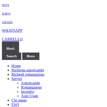
DOVE
SCRIVI
CHIAMA
WHATSAPP
CARRELLO
Menù
Search
Menu
Home
Richiesta autoricambi
Richiedi rottamazione
Servizi
Autoricambi
Rottamazione
Incentivi
Auto Usate
Chi siamo
FAQ