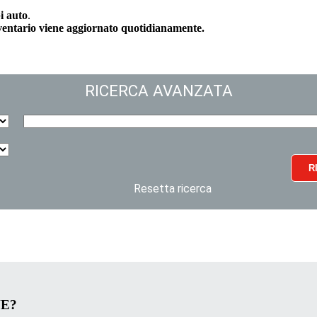
i auto
.
nventario viene aggiornato quotidianamente.
RICERCA AVANZATA
R
Resetta ricerca
VE?