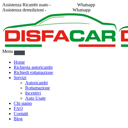
Assistenza Ricambi usato -
338 2878043
Whatsapp
Assistenza demolizioni -
375 5367916
Whatsapp
Menu
Home
Richiesta autoricambi
Richiedi rottamazione
Servizi
Autoricambi
Rottamazione
Incentivi
Auto Usate
Chi siamo
FAQ
Contatti
Blog