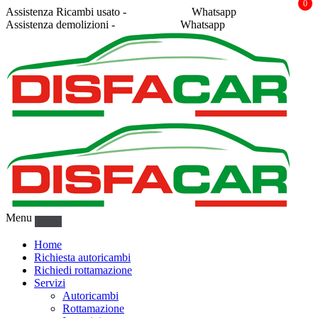
0
Assistenza Ricambi usato -
338 2878043
Whatsapp
Assistenza demolizioni -
375 5367916
Whatsapp
Menu
Home
Richiesta autoricambi
Richiedi rottamazione
Servizi
Autoricambi
Rottamazione