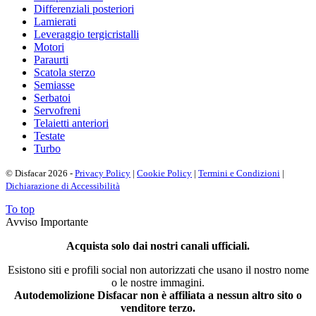
Differenziali posteriori
Lamierati
Leveraggio tergicristalli
Motori
Paraurti
Scatola sterzo
Semiasse
Serbatoi
Servofreni
Telaietti anteriori
Testate
Turbo
© Disfacar 2026 -
Privacy Policy
|
Cookie Policy
|
Termini e Condizioni
|
Dichiarazione di Accessibilità
To top
Avviso Importante
Acquista solo dai nostri canali ufficiali.
Esistono siti e profili social non autorizzati che usano il nostro nome
o le nostre immagini.
Autodemolizione Disfacar non è affiliata a nessun altro sito o
venditore terzo.