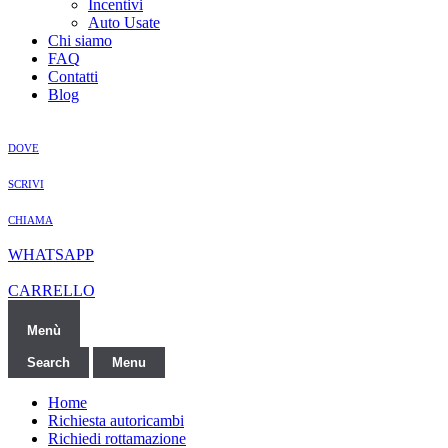
Incentivi
Auto Usate
Chi siamo
FAQ
Contatti
Blog
DOVE
SCRIVI
CHIAMA
WHATSAPP
CARRELLO
Menù
Search
Menu
Home
Richiesta autoricambi
Richiedi rottamazione