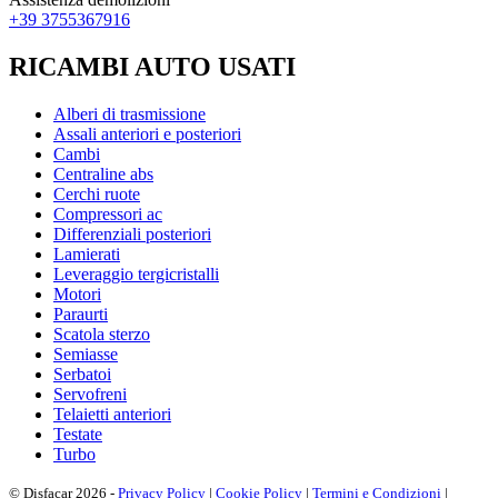
+39 3755367916
RICAMBI AUTO USATI
Alberi di trasmissione
Assali anteriori e posteriori
Cambi
Centraline abs
Cerchi ruote
Compressori ac
Differenziali posteriori
Lamierati
Leveraggio tergicristalli
Motori
Paraurti
Scatola sterzo
Semiasse
Serbatoi
Servofreni
Telaietti anteriori
Testate
Turbo
© Disfacar 2026 -
Privacy Policy
|
Cookie Policy
|
Termini e Condizioni
|