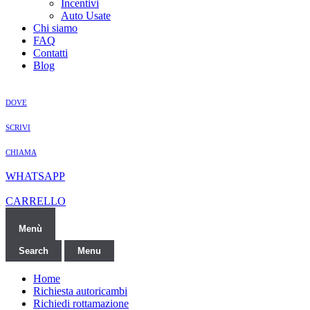
Incentivi
Auto Usate
Chi siamo
FAQ
Contatti
Blog
DOVE
SCRIVI
CHIAMA
WHATSAPP
CARRELLO
Menù
Search
Menu
Home
Richiesta autoricambi
Richiedi rottamazione