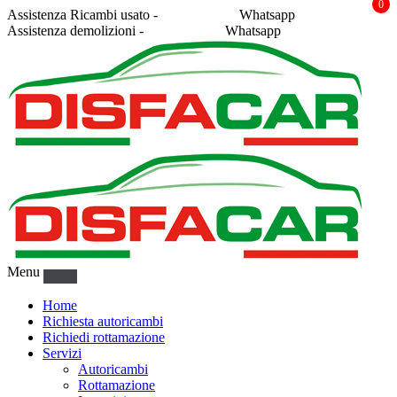
0
Assistenza Ricambi usato -
338 2878043
Whatsapp
Assistenza demolizioni -
375 5367916
Whatsapp
Menu
Home
Richiesta autoricambi
Richiedi rottamazione
Servizi
Autoricambi
Rottamazione