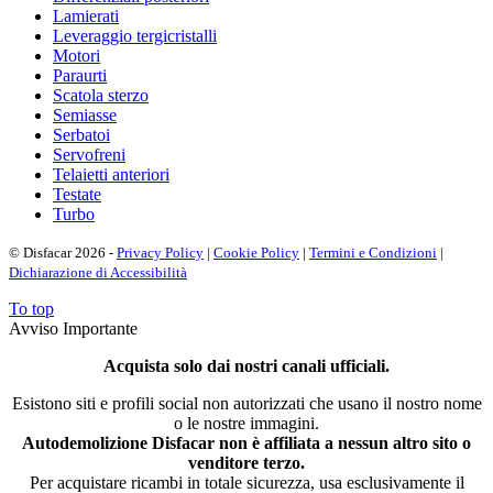
Lamierati
Leveraggio tergicristalli
Motori
Paraurti
Scatola sterzo
Semiasse
Serbatoi
Servofreni
Telaietti anteriori
Testate
Turbo
© Disfacar 2026 -
Privacy Policy
|
Cookie Policy
|
Termini e Condizioni
|
Dichiarazione di Accessibilità
To top
Avviso Importante
Acquista solo dai nostri canali ufficiali.
Esistono siti e profili social non autorizzati che usano il nostro nome
o le nostre immagini.
Autodemolizione Disfacar non è affiliata a nessun altro sito o
venditore terzo.
Per acquistare ricambi in totale sicurezza, usa esclusivamente il