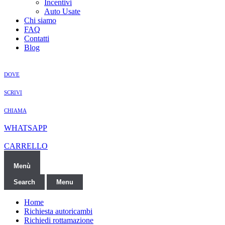
Incentivi
Auto Usate
Chi siamo
FAQ
Contatti
Blog
DOVE
SCRIVI
CHIAMA
WHATSAPP
CARRELLO
Menù
Search
Menu
Home
Richiesta autoricambi
Richiedi rottamazione