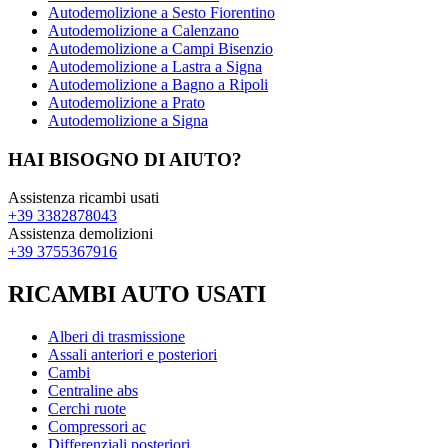
Autodemolizione a Sesto Fiorentino
Autodemolizione a Calenzano
Autodemolizione a Campi Bisenzio
Autodemolizione a Lastra a Signa
Autodemolizione a Bagno a Ripoli
Autodemolizione a Prato
Autodemolizione a Signa
HAI BISOGNO DI AIUTO?
Assistenza ricambi usati
+39 3382878043
Assistenza demolizioni
+39 3755367916
RICAMBI AUTO USATI
Alberi di trasmissione
Assali anteriori e posteriori
Cambi
Centraline abs
Cerchi ruote
Compressori ac
Differenziali posteriori