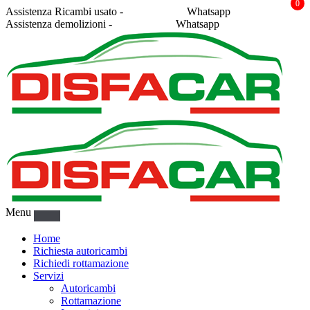
0
Assistenza Ricambi usato -
338 2878043
Whatsapp
Assistenza demolizioni -
375 5367916
Whatsapp
Menu
Home
Richiesta autoricambi
Richiedi rottamazione
Servizi
Autoricambi
Rottamazione