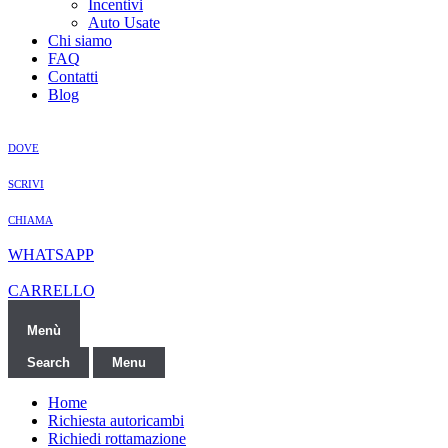
Incentivi
Auto Usate
Chi siamo
FAQ
Contatti
Blog
DOVE
SCRIVI
CHIAMA
WHATSAPP
CARRELLO
Menù
Search
Menu
Home
Richiesta autoricambi
Richiedi rottamazione