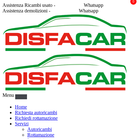
0
Assistenza Ricambi usato -
338 2878043
Whatsapp
Assistenza demolizioni -
375 5367916
Whatsapp
Menu
Home
Richiesta autoricambi
Richiedi rottamazione
Servizi
Autoricambi
Rottamazione