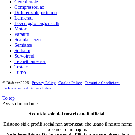
Cerchi ruote
Compressori ac
Differenziali posteriori
Lamierati
Leveraggio tergicristalli
Motori
Paraurti
Scatola sterzo
Semiasse
Serbatoi
Servofreni
Telaietti anteriori
Testate
Turbo
© Disfacar 2026 -
Privacy Policy
|
Cookie Policy
|
Termini e Condizioni
|
Dichiarazione di Accessibilità
To top
Avviso Importante
Acquista solo dai nostri canali ufficiali.
Esistono siti e profili social non autorizzati che usano il nostro nome
o le nostre immagini.
Autodemolizione Disfacar non è affiliata a nessun altro sito o