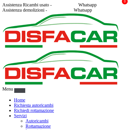
0
Assistenza Ricambi usato -
338 2878043
Whatsapp
Assistenza demolizioni -
375 5367916
Whatsapp
Menu
Home
Richiesta autoricambi
Richiedi rottamazione
Servizi
Autoricambi
Rottamazione