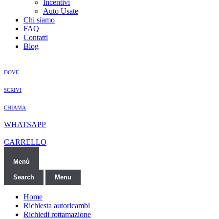
Incentivi
Auto Usate
Chi siamo
FAQ
Contatti
Blog
DOVE
SCRIVI
CHIAMA
WHATSAPP
CARRELLO
Menù
Search
Menu
Home
Richiesta autoricambi
Richiedi rottamazione