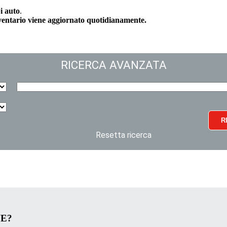
i auto
.
nventario viene aggiornato quotidianamente.
RICERCA AVANZATA
R
Resetta ricerca
VE?