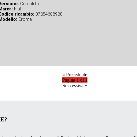
Versione:
Completo
Marca:
Fiat
Codice ricambio:
07354608930
Modello:
Croma
«
Precedente
Pagina 1 di 1
Successiva
»
VE?