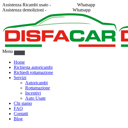
Assistenza Ricambi usato -
338 2878043
Whatsapp
Assistenza demolizioni -
375 5367916
Whatsapp
Menu
Home
Richiesta autoricambi
Richiedi rottamazione
Servizi
Autoricambi
Rottamazione
Incentivi
Auto Usate
Chi siamo
FAQ
Contatti
Blog