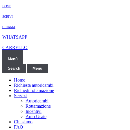
DOVE
SCRIVI
CHIAMA
WHATSAPP
CARRELLO
Menù
Search
Menu
Home
Richiesta autoricambi
Richiedi rottamazione
Servizi
Autoricambi
Rottamazione
Incentivi
Auto Usate
Chi siamo
FAQ