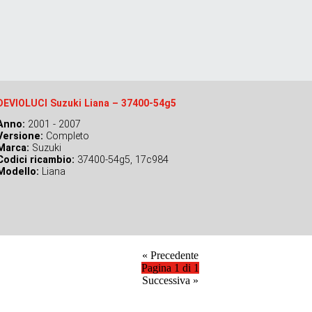
DEVIOLUCI Suzuki Liana – 37400-54g5
Anno:
2001 - 2007
Versione:
Completo
Marca:
Suzuki
Codici ricambio:
37400-54g5, 17c984
Modello:
Liana
«
Precedente
Pagina 1 di 1
Successiva
»