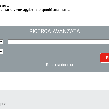
i auto
.
nventario viene aggiornato quotidianamente.
RICERCA AVANZATA
R
Resetta ricerca
VE?