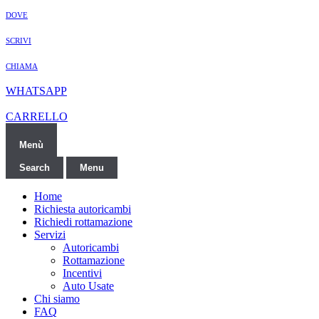
DOVE
SCRIVI
CHIAMA
WHATSAPP
CARRELLO
Menù
Search
Menu
Home
Richiesta autoricambi
Richiedi rottamazione
Servizi
Autoricambi
Rottamazione
Incentivi
Auto Usate
Chi siamo
FAQ