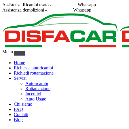
Assistenza Ricambi usato -
338 2878043
Whatsapp
Assistenza demolizioni -
375 5367916
Whatsapp
Menu
Home
Richiesta autoricambi
Richiedi rottamazione
Servizi
Autoricambi
Rottamazione
Incentivi
Auto Usate
Chi siamo
FAQ
Contatti
Blog