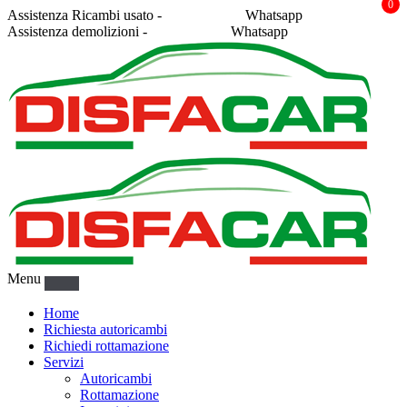
0
Assistenza Ricambi usato -
338 2878043
Whatsapp
Assistenza demolizioni -
375 5367916
Whatsapp
Menu
Home
Richiesta autoricambi
Richiedi rottamazione
Servizi
Autoricambi
Rottamazione