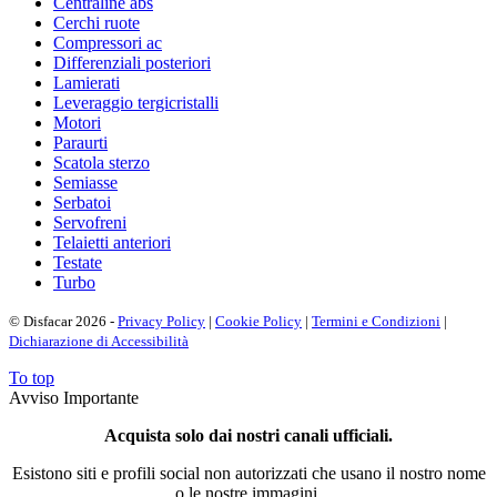
Centraline abs
Cerchi ruote
Compressori ac
Differenziali posteriori
Lamierati
Leveraggio tergicristalli
Motori
Paraurti
Scatola sterzo
Semiasse
Serbatoi
Servofreni
Telaietti anteriori
Testate
Turbo
© Disfacar 2026 -
Privacy Policy
|
Cookie Policy
|
Termini e Condizioni
|
Dichiarazione di Accessibilità
To top
Avviso Importante
Acquista solo dai nostri canali ufficiali.
Esistono siti e profili social non autorizzati che usano il nostro nome
o le nostre immagini.