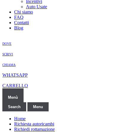
Incentivi
Auto Usate
Chi siamo
FAQ
Contatti
Blog
DOVE
SCRIVI
CHIAMA
WHATSAPP
CARRELLO
Menù
Search
Menu
Home
Richiesta autoricambi
Richiedi rottamazione