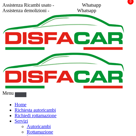
0
Assistenza Ricambi usato -
338 2878043
Whatsapp
Assistenza demolizioni -
375 5367916
Whatsapp
Menu
Home
Richiesta autoricambi
Richiedi rottamazione
Servizi
Autoricambi
Rottamazione