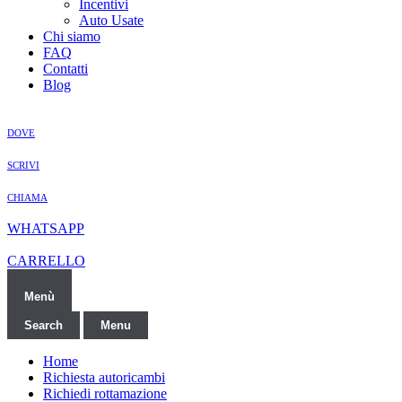
Incentivi
Auto Usate
Chi siamo
FAQ
Contatti
Blog
DOVE
SCRIVI
CHIAMA
WHATSAPP
CARRELLO
Menù
Search
Menu
Home
Richiesta autoricambi
Richiedi rottamazione