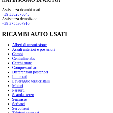
HAI BISOGNO DI AIUTO?
Assistenza ricambi usati
+39 3382878043
Assistenza demolizioni
+39 3755367916
RICAMBI AUTO USATI
Alberi di trasmissione
Assali anteriori e posteriori
Cambi
Centraline abs
Cerchi ruote
Compressori ac
Differenziali posteriori
Lamierati
Leveraggio tergicristalli
Motori
Paraurti
Scatola sterzo
Semiasse
Serbatoi
Servofreni
Telaietti anteriori