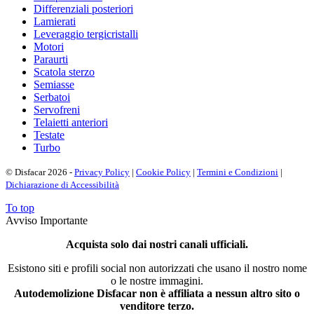
Differenziali posteriori
Lamierati
Leveraggio tergicristalli
Motori
Paraurti
Scatola sterzo
Semiasse
Serbatoi
Servofreni
Telaietti anteriori
Testate
Turbo
© Disfacar 2026 -
Privacy Policy
|
Cookie Policy
|
Termini e Condizioni
|
Dichiarazione di Accessibilità
To top
Avviso Importante
Acquista solo dai nostri canali ufficiali.
Esistono siti e profili social non autorizzati che usano il nostro nome
o le nostre immagini.
Autodemolizione Disfacar non è affiliata a nessun altro sito o
venditore terzo.