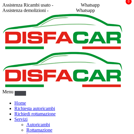
0
Assistenza Ricambi usato -
338 2878043
Whatsapp
Assistenza demolizioni -
375 5367916
Whatsapp
Menu
Home
Richiesta autoricambi
Richiedi rottamazione
Servizi
Autoricambi
Rottamazione