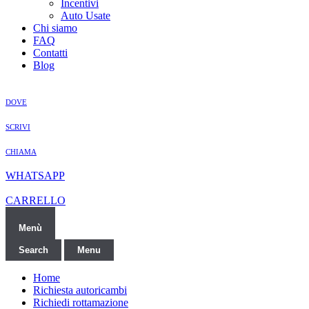
Incentivi
Auto Usate
Chi siamo
FAQ
Contatti
Blog
DOVE
SCRIVI
CHIAMA
WHATSAPP
CARRELLO
Menù
Search
Menu
Home
Richiesta autoricambi
Richiedi rottamazione