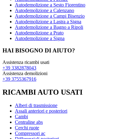
Autodemolizione a Sesto Fiorentino
Autodemolizione a Calenzano
Autodemolizione a Campi Bisenzio
Autodemolizione a Lastra a Signa
Autodemolizione a Bagno a Ripoli
Autodemolizione a Prato
Autodemolizione a Signa
HAI BISOGNO DI AIUTO?
Assistenza ricambi usati
+39 3382878043
Assistenza demolizioni
+39 3755367916
RICAMBI AUTO USATI
Alberi di trasmissione
Assali anteriori e posteriori
Cambi
Centraline abs
Cerchi ruote
Compressori ac
Differenziali posteriori