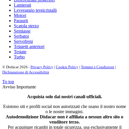
Lamierati
Leveraggio tergicristalli
Motori
Paraurti
Scatola sterzo
Semiasse
Serbatoi
Servofreni
Telaietti anteriori
Testate
Turbo
© Disfacar 2026 -
Privacy Policy
|
Cookie Policy
|
Termini e Condizioni
|
Dichiarazione di Accessibilità
To top
Avviso Importante
Acquista solo dai nostri canali ufficiali.
Esistono siti e profili social non autorizzati che usano il nostro nome
o le nostre immagini.
Autodemolizione Disfacar non è affiliata a nessun altro sito o
venditore terzo.
Per acquistare ricambi in totale sicurezza, usa esclusivamente il