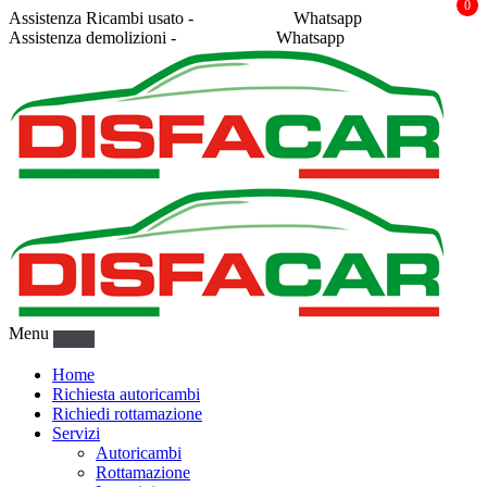
0
Assistenza Ricambi usato -
338 2878043
Whatsapp
Assistenza demolizioni -
375 5367916
Whatsapp
Menu
Home
Richiesta autoricambi
Richiedi rottamazione
Servizi
Autoricambi
Rottamazione