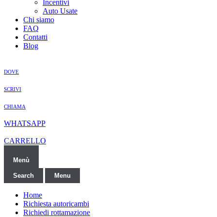
Incentivi
Auto Usate
Chi siamo
FAQ
Contatti
Blog
DOVE
SCRIVI
CHIAMA
WHATSAPP
CARRELLO
Menù
Search
Menu
Home
Richiesta autoricambi
Richiedi rottamazione