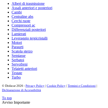
Alberi di trasmissione
Assali anteriori e posteriori
Cambi
Centraline abs
Cerchi ruote
Compressori ac
Differenziali posteriori
Lamierati
Leveraggio tergicristalli
Motori
Paraurti
Scatola sterzo
Semiasse
Serbatoi
Servofreni
Telaietti anteriori
Testate
Turbo
© Disfacar 2026 -
Privacy Policy
|
Cookie Policy
|
Termini e Condizioni
|
Dichiarazione di Accessibilità
To top
Avviso Importante