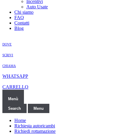
Incentivi
Auto Usate
Chi siamo
FAQ
Contatti
Blog
DOVE
SCRIVI
CHIAMA
WHATSAPP
CARRELLO
Menù
Search
Menu
Home
Richiesta autoricambi
Richiedi rottamazione