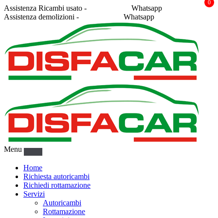
0
Assistenza Ricambi usato -
338 2878043
Whatsapp
Assistenza demolizioni -
375 5367916
Whatsapp
Menu
Home
Richiesta autoricambi
Richiedi rottamazione
Servizi
Autoricambi
Rottamazione