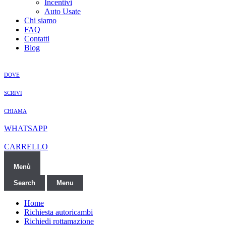
Incentivi
Auto Usate
Chi siamo
FAQ
Contatti
Blog
DOVE
SCRIVI
CHIAMA
WHATSAPP
CARRELLO
Menù
Search
Menu
Home
Richiesta autoricambi
Richiedi rottamazione