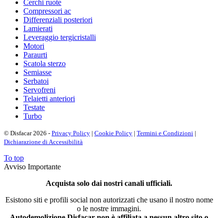
Cerchi ruote
Compressori ac
Differenziali posteriori
Lamierati
Leveraggio tergicristalli
Motori
Paraurti
Scatola sterzo
Semiasse
Serbatoi
Servofreni
Telaietti anteriori
Testate
Turbo
© Disfacar 2026 -
Privacy Policy
|
Cookie Policy
|
Termini e Condizioni
|
Dichiarazione di Accessibilità
To top
Avviso Importante
Acquista solo dai nostri canali ufficiali.
Esistono siti e profili social non autorizzati che usano il nostro nome
o le nostre immagini.
Autodemolizione Disfacar non è affiliata a nessun altro sito o