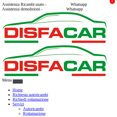
0
Assistenza Ricambi usato -
338 2878043
Whatsapp
Assistenza demolizioni -
375 5367916
Whatsapp
Menu
Home
Richiesta autoricambi
Richiedi rottamazione
Servizi
Autoricambi
Rottamazione