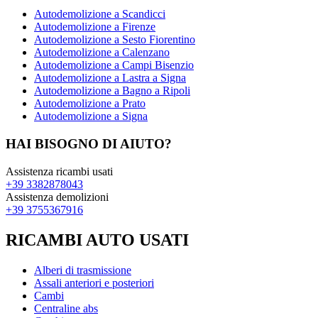
Autodemolizione a Scandicci
Autodemolizione a Firenze
Autodemolizione a Sesto Fiorentino
Autodemolizione a Calenzano
Autodemolizione a Campi Bisenzio
Autodemolizione a Lastra a Signa
Autodemolizione a Bagno a Ripoli
Autodemolizione a Prato
Autodemolizione a Signa
HAI BISOGNO DI AIUTO?
Assistenza ricambi usati
+39 3382878043
Assistenza demolizioni
+39 3755367916
RICAMBI AUTO USATI
Alberi di trasmissione
Assali anteriori e posteriori
Cambi
Centraline abs