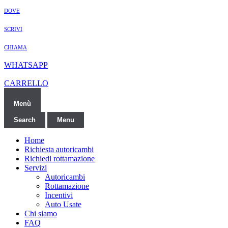
DOVE
SCRIVI
CHIAMA
WHATSAPP
CARRELLO
Menù
Search
Menu
Home
Richiesta autoricambi
Richiedi rottamazione
Servizi
Autoricambi
Rottamazione
Incentivi
Auto Usate
Chi siamo
FAQ