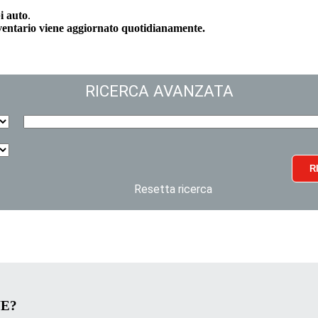
i auto
.
nventario viene aggiornato quotidianamente.
RICERCA AVANZATA
R
Resetta ricerca
VE?