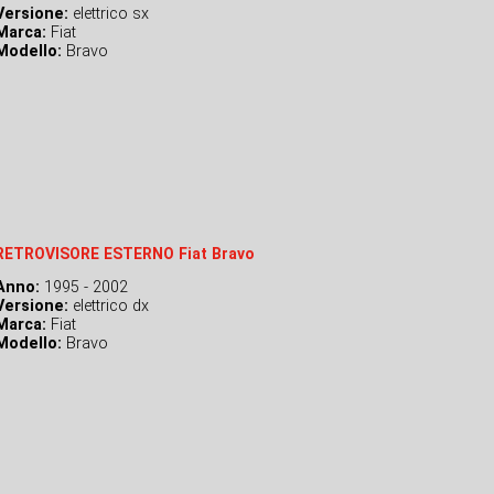
Versione:
elettrico sx
Marca:
Fiat
Modello:
Bravo
RETROVISORE ESTERNO Fiat Bravo
Anno:
1995 - 2002
Versione:
elettrico dx
Marca:
Fiat
Modello:
Bravo