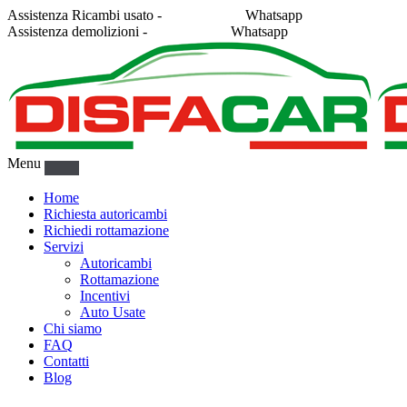
Assistenza Ricambi usato -
338 2878043
Whatsapp
Assistenza demolizioni -
375 5367916
Whatsapp
Menu
Home
Richiesta autoricambi
Richiedi rottamazione
Servizi
Autoricambi
Rottamazione
Incentivi
Auto Usate
Chi siamo
FAQ
Contatti
Blog