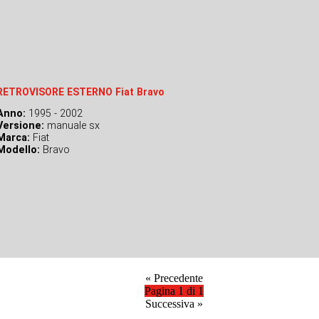
RETROVISORE ESTERNO Fiat Bravo
Anno:
1995 - 2002
Versione:
manuale sx
Marca:
Fiat
Modello:
Bravo
«
Precedente
Pagina 1 di 1
Successiva
»