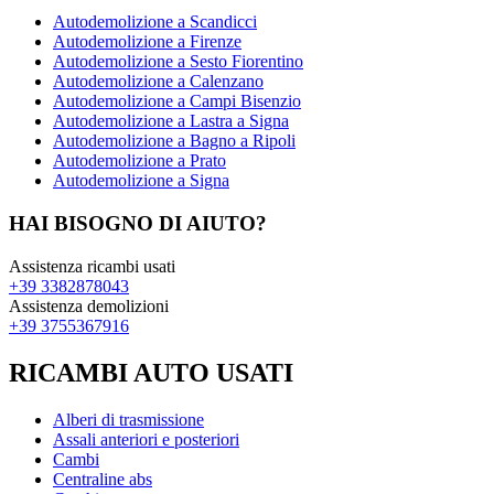
Autodemolizione a Scandicci
Autodemolizione a Firenze
Autodemolizione a Sesto Fiorentino
Autodemolizione a Calenzano
Autodemolizione a Campi Bisenzio
Autodemolizione a Lastra a Signa
Autodemolizione a Bagno a Ripoli
Autodemolizione a Prato
Autodemolizione a Signa
HAI BISOGNO DI AIUTO?
Assistenza ricambi usati
+39 3382878043
Assistenza demolizioni
+39 3755367916
RICAMBI AUTO USATI
Alberi di trasmissione
Assali anteriori e posteriori
Cambi
Centraline abs