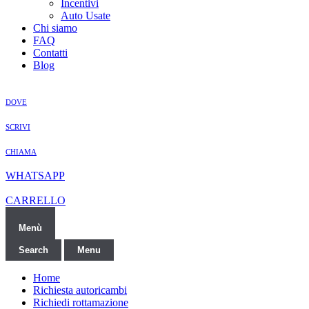
Incentivi
Auto Usate
Chi siamo
FAQ
Contatti
Blog
DOVE
SCRIVI
CHIAMA
WHATSAPP
CARRELLO
Menù
Search
Menu
Home
Richiesta autoricambi
Richiedi rottamazione