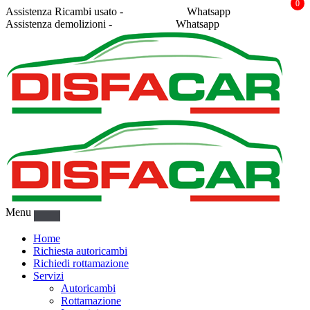
0
Assistenza Ricambi usato -
338 2878043
Whatsapp
Assistenza demolizioni -
375 5367916
Whatsapp
Menu
Home
Richiesta autoricambi
Richiedi rottamazione
Servizi
Autoricambi
Rottamazione