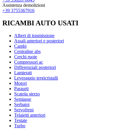
Assistenza demolizioni
+39 3755367916
RICAMBI AUTO USATI
Alberi di trasmissione
Assali anteriori e posteriori
Cambi
Centraline abs
Cerchi ruote
Compressori ac
Differenziali posteriori
Lamierati
Leveraggio tergicristalli
Motori
Paraurti
Scatola sterzo
Semiasse
Serbatoi
Servofreni
Telaietti anteriori
Testate
Turbo