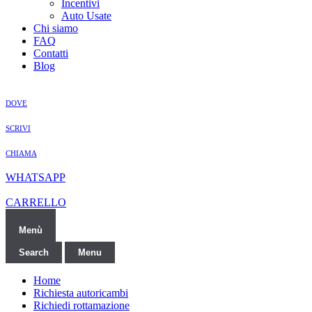
Incentivi
Auto Usate
Chi siamo
FAQ
Contatti
Blog
DOVE
SCRIVI
CHIAMA
WHATSAPP
CARRELLO
Menù
Search
Menu
Home
Richiesta autoricambi
Richiedi rottamazione