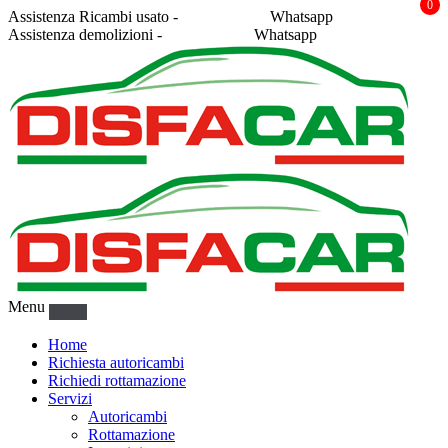
0
Assistenza Ricambi usato -
338 2878043
Whatsapp
Assistenza demolizioni -
375 5367916
Whatsapp
Menu
Home
Richiesta autoricambi
Richiedi rottamazione
Servizi
Autoricambi
Rottamazione