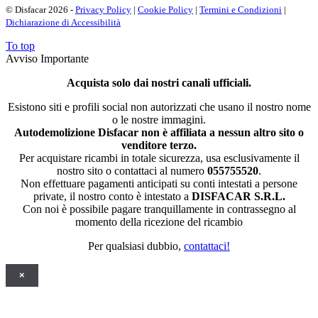
© Disfacar 2026 -
Privacy Policy
|
Cookie Policy
|
Termini e Condizioni
|
Dichiarazione di Accessibilità
To top
Avviso Importante
Acquista solo dai nostri canali ufficiali.
Esistono siti e profili social non autorizzati che usano il nostro nome
o le nostre immagini.
Autodemolizione Disfacar non è affiliata a nessun altro sito o
venditore terzo.
Per acquistare ricambi in totale sicurezza, usa esclusivamente il
nostro sito o contattaci al numero
055755520
.
Non effettuare pagamenti anticipati su conti intestati a persone
private, il nostro conto è intestato a
DISFACAR S.R.L.
Con noi è possibile pagare tranquillamente in contrassegno al
momento della ricezione del ricambio
Per qualsiasi dubbio,
contattaci!
×