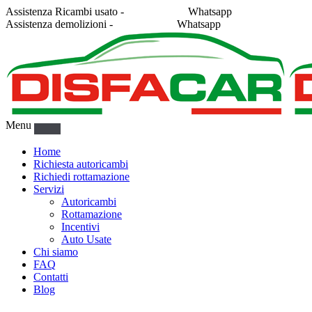
Assistenza Ricambi usato -
338 2878043
Whatsapp
Assistenza demolizioni -
375 5367916
Whatsapp
Menu
Home
Richiesta autoricambi
Richiedi rottamazione
Servizi
Autoricambi
Rottamazione
Incentivi
Auto Usate
Chi siamo
FAQ
Contatti
Blog