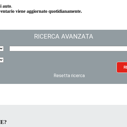
i auto
.
nventario viene aggiornato quotidianamente.
RICERCA AVANZATA
R
Resetta ricerca
VE?