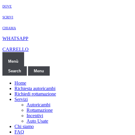
DOVE
SCRIVI
CHIAMA
WHATSAPP
CARRELLO
Menù
Search
Menu
Home
Richiesta autoricambi
Richiedi rottamazione
Servizi
Autoricambi
Rottamazione
Incentivi
Auto Usate
Chi siamo
FAQ