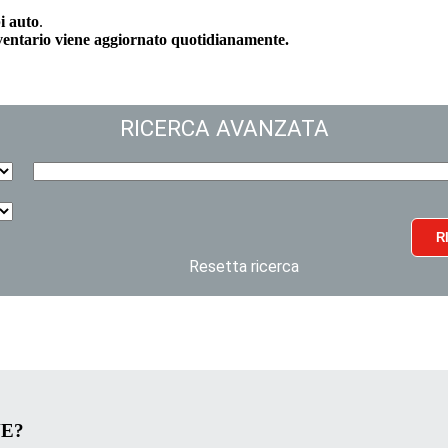
i auto
.
nventario viene aggiornato quotidianamente.
RICERCA AVANZATA
R
Resetta ricerca
VE?