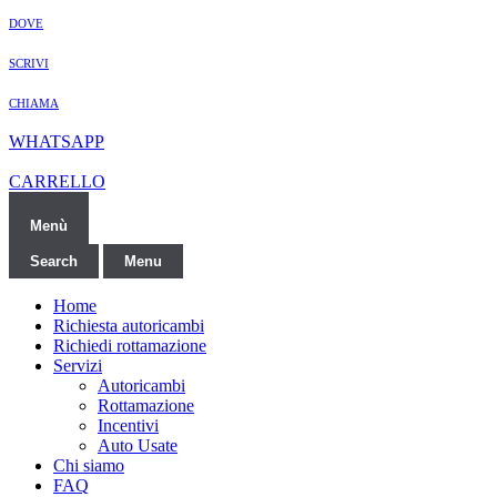
DOVE
SCRIVI
CHIAMA
WHATSAPP
CARRELLO
Menù
Search
Menu
Home
Richiesta autoricambi
Richiedi rottamazione
Servizi
Autoricambi
Rottamazione
Incentivi
Auto Usate
Chi siamo
FAQ