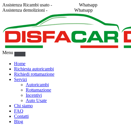
Assistenza Ricambi usato -
338 2878043
Whatsapp
Assistenza demolizioni -
375 5367916
Whatsapp
Menu
Home
Richiesta autoricambi
Richiedi rottamazione
Servizi
Autoricambi
Rottamazione
Incentivi
Auto Usate
Chi siamo
FAQ
Contatti
Blog