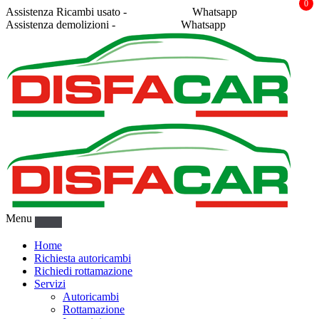
0
Assistenza Ricambi usato -
338 2878043
Whatsapp
Assistenza demolizioni -
375 5367916
Whatsapp
Menu
Home
Richiesta autoricambi
Richiedi rottamazione
Servizi
Autoricambi
Rottamazione