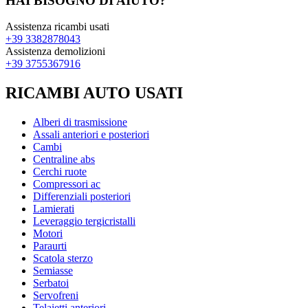
HAI BISOGNO DI AIUTO?
Assistenza ricambi usati
+39 3382878043
Assistenza demolizioni
+39 3755367916
RICAMBI AUTO USATI
Alberi di trasmissione
Assali anteriori e posteriori
Cambi
Centraline abs
Cerchi ruote
Compressori ac
Differenziali posteriori
Lamierati
Leveraggio tergicristalli
Motori
Paraurti
Scatola sterzo
Semiasse
Serbatoi
Servofreni
Telaietti anteriori