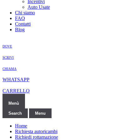
Incentivi
Auto Usate
Chi siamo
FAQ
Contatti
Blog
DOVE
SCRIVI
CHIAMA
WHATSAPP
CARRELLO
Menù
Search
Menu
Home
Richiesta autoricambi
Richiedi rottamazione