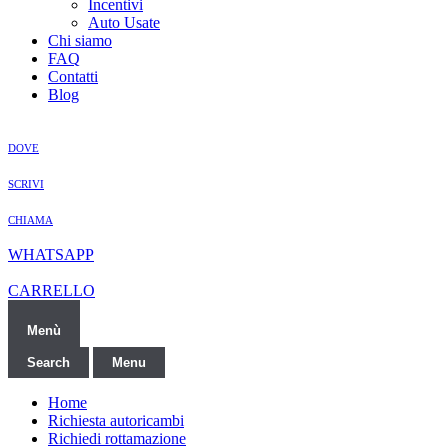
Incentivi
Auto Usate
Chi siamo
FAQ
Contatti
Blog
DOVE
SCRIVI
CHIAMA
WHATSAPP
CARRELLO
Menù
Search
Menu
Home
Richiesta autoricambi
Richiedi rottamazione