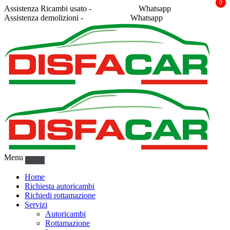
0
Assistenza Ricambi usato -
338 2878043
Whatsapp
Assistenza demolizioni -
375 5367916
Whatsapp
Menu
Home
Richiesta autoricambi
Richiedi rottamazione
Servizi
Autoricambi
Rottamazione