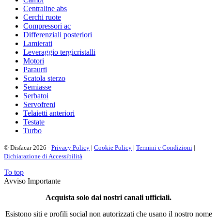
Centraline abs
Cerchi ruote
Compressori ac
Differenziali posteriori
Lamierati
Leveraggio tergicristalli
Motori
Paraurti
Scatola sterzo
Semiasse
Serbatoi
Servofreni
Telaietti anteriori
Testate
Turbo
© Disfacar 2026 -
Privacy Policy
|
Cookie Policy
|
Termini e Condizioni
|
Dichiarazione di Accessibilità
To top
Avviso Importante
Acquista solo dai nostri canali ufficiali.
Esistono siti e profili social non autorizzati che usano il nostro nome