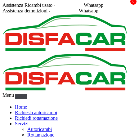
0
Assistenza Ricambi usato -
338 2878043
Whatsapp
Assistenza demolizioni -
375 5367916
Whatsapp
Menu
Home
Richiesta autoricambi
Richiedi rottamazione
Servizi
Autoricambi
Rottamazione