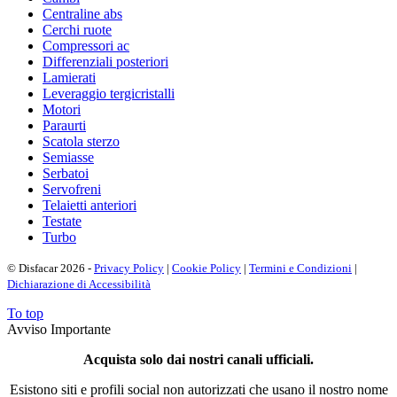
Centraline abs
Cerchi ruote
Compressori ac
Differenziali posteriori
Lamierati
Leveraggio tergicristalli
Motori
Paraurti
Scatola sterzo
Semiasse
Serbatoi
Servofreni
Telaietti anteriori
Testate
Turbo
© Disfacar 2026 -
Privacy Policy
|
Cookie Policy
|
Termini e Condizioni
|
Dichiarazione di Accessibilità
To top
Avviso Importante
Acquista solo dai nostri canali ufficiali.
Esistono siti e profili social non autorizzati che usano il nostro nome