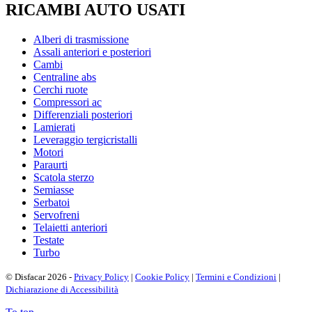
RICAMBI AUTO USATI
Alberi di trasmissione
Assali anteriori e posteriori
Cambi
Centraline abs
Cerchi ruote
Compressori ac
Differenziali posteriori
Lamierati
Leveraggio tergicristalli
Motori
Paraurti
Scatola sterzo
Semiasse
Serbatoi
Servofreni
Telaietti anteriori
Testate
Turbo
© Disfacar 2026 -
Privacy Policy
|
Cookie Policy
|
Termini e Condizioni
|
Dichiarazione di Accessibilità