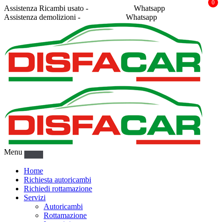
0
Assistenza Ricambi usato -
338 2878043
Whatsapp
Assistenza demolizioni -
375 5367916
Whatsapp
Menu
Home
Richiesta autoricambi
Richiedi rottamazione
Servizi
Autoricambi
Rottamazione