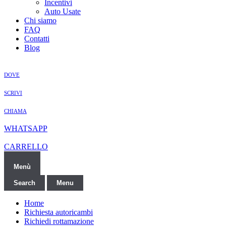
Incentivi
Auto Usate
Chi siamo
FAQ
Contatti
Blog
DOVE
SCRIVI
CHIAMA
WHATSAPP
CARRELLO
Menù
Search
Menu
Home
Richiesta autoricambi
Richiedi rottamazione