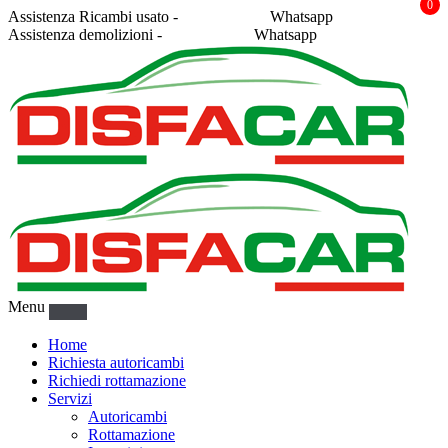
0
Assistenza Ricambi usato -
338 2878043
Whatsapp
Assistenza demolizioni -
375 5367916
Whatsapp
Menu
Home
Richiesta autoricambi
Richiedi rottamazione
Servizi
Autoricambi
Rottamazione