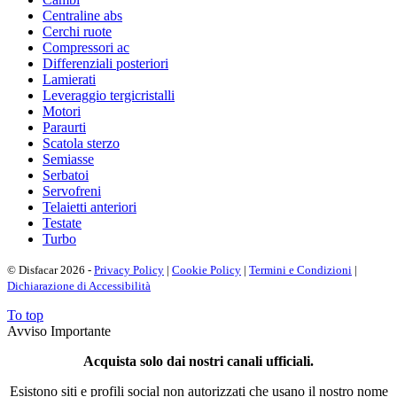
Centraline abs
Cerchi ruote
Compressori ac
Differenziali posteriori
Lamierati
Leveraggio tergicristalli
Motori
Paraurti
Scatola sterzo
Semiasse
Serbatoi
Servofreni
Telaietti anteriori
Testate
Turbo
© Disfacar 2026 -
Privacy Policy
|
Cookie Policy
|
Termini e Condizioni
|
Dichiarazione di Accessibilità
To top
Avviso Importante
Acquista solo dai nostri canali ufficiali.
Esistono siti e profili social non autorizzati che usano il nostro nome