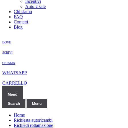
Incentivi
Auto Usate
Chi siamo
FAQ
Contatti
Blog
DOVE
SCRIVI
CHIAMA
WHATSAPP
CARRELLO
Menù
Search
Menu
Home
Richiesta autoricambi
Richiedi rottamazione