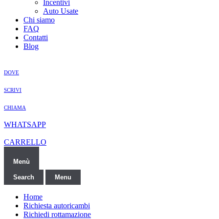
Incentivi
Auto Usate
Chi siamo
FAQ
Contatti
Blog
DOVE
SCRIVI
CHIAMA
WHATSAPP
CARRELLO
Menù
Search
Menu
Home
Richiesta autoricambi
Richiedi rottamazione