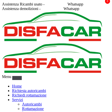
0
Assistenza Ricambi usato -
338 2878043
Whatsapp
Assistenza demolizioni -
375 5367916
Whatsapp
Menu
Home
Richiesta autoricambi
Richiedi rottamazione
Servizi
Autoricambi
Rottamazione