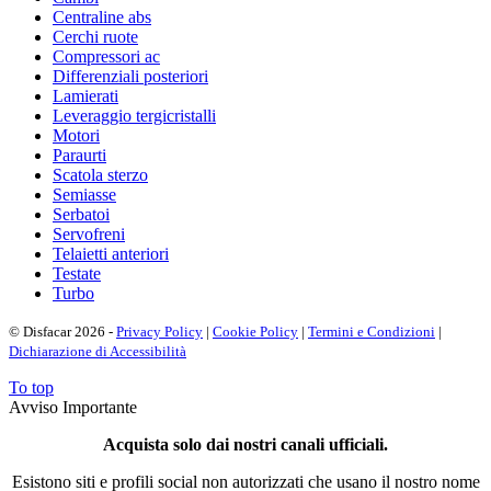
Centraline abs
Cerchi ruote
Compressori ac
Differenziali posteriori
Lamierati
Leveraggio tergicristalli
Motori
Paraurti
Scatola sterzo
Semiasse
Serbatoi
Servofreni
Telaietti anteriori
Testate
Turbo
© Disfacar 2026 -
Privacy Policy
|
Cookie Policy
|
Termini e Condizioni
|
Dichiarazione di Accessibilità
To top
Avviso Importante
Acquista solo dai nostri canali ufficiali.
Esistono siti e profili social non autorizzati che usano il nostro nome