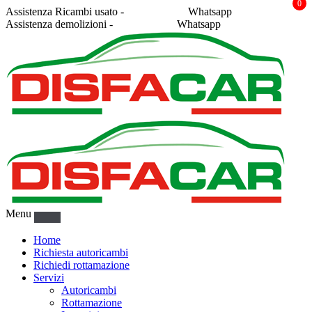
0
Assistenza Ricambi usato -
338 2878043
Whatsapp
Assistenza demolizioni -
375 5367916
Whatsapp
Menu
Home
Richiesta autoricambi
Richiedi rottamazione
Servizi
Autoricambi
Rottamazione