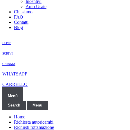
Incentivi
Auto Usate
Chi siamo
FAQ
Contatti
Blog
DOVE
SCRIVI
CHIAMA
WHATSAPP
CARRELLO
Menù
Search
Menu
Home
Richiesta autoricambi
Richiedi rottamazione