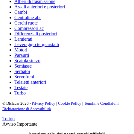
Alberi di trasmissione
Assali anteriori e posteriori
Cambi
Centraline abs
Cerchi ruote
Compressori ac
Differenziali posteriori
Lamierati
Leveraggio tergicristalli
Motori
Paraurti
Scatola sterzo
Semiasse
Serbatoi
Servofreni
Telaietti anteriori
Testate
Turbo
© Disfacar 2026 -
Privacy Policy
|
Cookie Policy
|
Termini e Condizioni
|
Dichiarazione di Accessibilità
To top
Avviso Importante