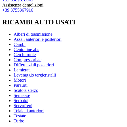
Assistenza demolizioni
+39 3755367916
RICAMBI AUTO USATI
Alberi di trasmissione
Assali anteriori e posteriori
Cambi
Centraline abs
Cerchi ruote
Compressori ac
Differenziali posteriori
Lamierati
Leveraggio tergicristalli
Motori
Paraurti
Scatola sterzo
Semiasse
Serbatoi
Servofreni
Telaietti anteriori
Testate
Turbo