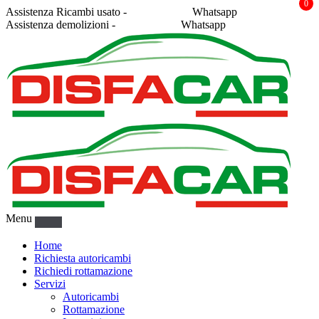
0
Assistenza Ricambi usato -
338 2878043
Whatsapp
Assistenza demolizioni -
375 5367916
Whatsapp
Menu
Home
Richiesta autoricambi
Richiedi rottamazione
Servizi
Autoricambi
Rottamazione