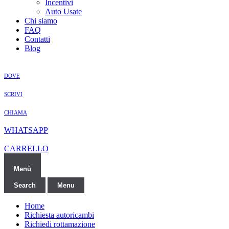
Incentivi
Auto Usate
Chi siamo
FAQ
Contatti
Blog
DOVE
SCRIVI
CHIAMA
WHATSAPP
CARRELLO
Menù
Search
Menu
Home
Richiesta autoricambi
Richiedi rottamazione