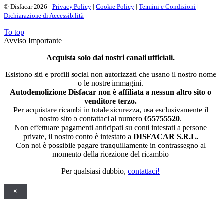
© Disfacar 2026 -
Privacy Policy
|
Cookie Policy
|
Termini e Condizioni
|
Dichiarazione di Accessibilità
To top
Avviso Importante
Acquista solo dai nostri canali ufficiali.
Esistono siti e profili social non autorizzati che usano il nostro nome
o le nostre immagini.
Autodemolizione Disfacar non è affiliata a nessun altro sito o
venditore terzo.
Per acquistare ricambi in totale sicurezza, usa esclusivamente il
nostro sito o contattaci al numero
055755520
.
Non effettuare pagamenti anticipati su conti intestati a persone
private, il nostro conto è intestato a
DISFACAR S.R.L.
Con noi è possibile pagare tranquillamente in contrassegno al
momento della ricezione del ricambio
Per qualsiasi dubbio,
contattaci!
×