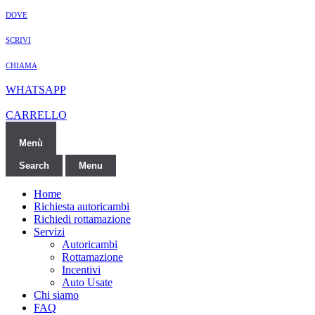
DOVE
SCRIVI
CHIAMA
WHATSAPP
CARRELLO
Menù
Search
Menu
Home
Richiesta autoricambi
Richiedi rottamazione
Servizi
Autoricambi
Rottamazione
Incentivi
Auto Usate
Chi siamo
FAQ