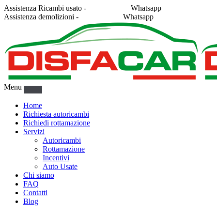
Assistenza Ricambi usato -
338 2878043
Whatsapp
Assistenza demolizioni -
375 5367916
Whatsapp
Menu
Home
Richiesta autoricambi
Richiedi rottamazione
Servizi
Autoricambi
Rottamazione
Incentivi
Auto Usate
Chi siamo
FAQ
Contatti
Blog