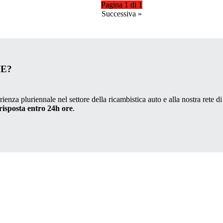
Pagina 1 di 1
Successiva
»
VE?
ienza pluriennale nel settore della ricambistica auto e alla nostra rete di
risposta entro 24h ore
.