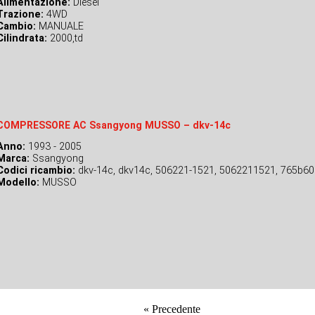
Alimentazione:
Diesel
Trazione:
4WD
Cambio:
MANUALE
Cilindrata:
2000,td
COMPRESSORE AC Ssangyong MUSSO – dkv-14c
Anno:
1993 - 2005
Marca:
Ssangyong
Codici ricambio:
dkv-14c, dkv14c, 506221-1521, 5062211521, 765b6
Modello:
MUSSO
«
Precedente