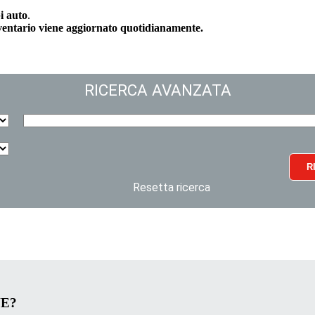
i auto
.
nventario viene aggiornato quotidianamente.
RICERCA AVANZATA
R
Resetta ricerca
VE?