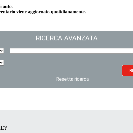
i auto
.
nventario viene aggiornato quotidianamente.
RICERCA AVANZATA
R
Resetta ricerca
VE?