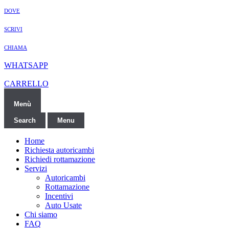
DOVE
SCRIVI
CHIAMA
WHATSAPP
CARRELLO
Menù
Search
Menu
Home
Richiesta autoricambi
Richiedi rottamazione
Servizi
Autoricambi
Rottamazione
Incentivi
Auto Usate
Chi siamo
FAQ