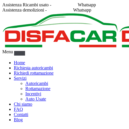
Assistenza Ricambi usato -
338 2878043
Whatsapp
Assistenza demolizioni -
375 5367916
Whatsapp
Menu
Home
Richiesta autoricambi
Richiedi rottamazione
Servizi
Autoricambi
Rottamazione
Incentivi
Auto Usate
Chi siamo
FAQ
Contatti
Blog