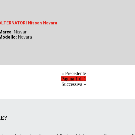
ALTERNATORI Nissan Navara
Marca:
Nissan
Modello:
Navara
«
Precedente
Pagina 1 di 1
Successiva
»
VE?