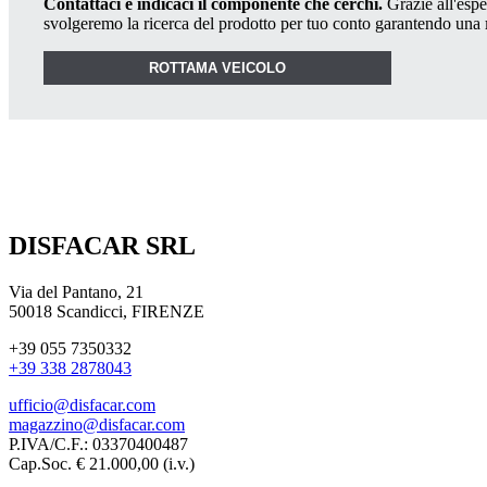
Contattaci e indicaci il componente che cerchi.
Grazie all'esper
svolgeremo la ricerca del prodotto per tuo conto garantendo una
ROTTAMA VEICOLO
DISFACAR SRL
Via del Pantano, 21
50018 Scandicci, FIRENZE
+39 055 7350332
+39 338 2878043
ufficio@disfacar.com
magazzino@disfacar.com
P.IVA/C.F.: 03370400487
Cap.Soc. € 21.000,00 (i.v.)