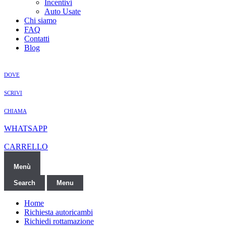
Incentivi
Auto Usate
Chi siamo
FAQ
Contatti
Blog
DOVE
SCRIVI
CHIAMA
WHATSAPP
CARRELLO
Menù
Search
Menu
Home
Richiesta autoricambi
Richiedi rottamazione