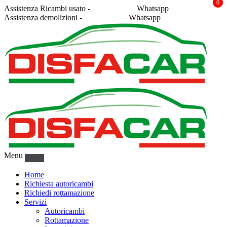
0
Assistenza Ricambi usato -
338 2878043
Whatsapp
Assistenza demolizioni -
375 5367916
Whatsapp
Menu
Home
Richiesta autoricambi
Richiedi rottamazione
Servizi
Autoricambi
Rottamazione