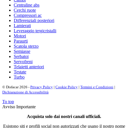
Centraline abs
Cerchi ruote
Compressori ac
Differenziali posteriori
Lamierati
Leveraggio tergicristalli
Motori
Paraurti
Scatola sterzo
Semiasse
Serbatoi
Servofreni
Telaietti anteriori
Testate
Turbo
© Disfacar 2026 -
Privacy Policy
|
Cookie Policy
|
Termini e Condizioni
|
Dichiarazione di Accessibilità
To top
Avviso Importante
Acquista solo dai nostri canali ufficiali.
Esistono siti e profili social non autorizzati che usano il nostro nome