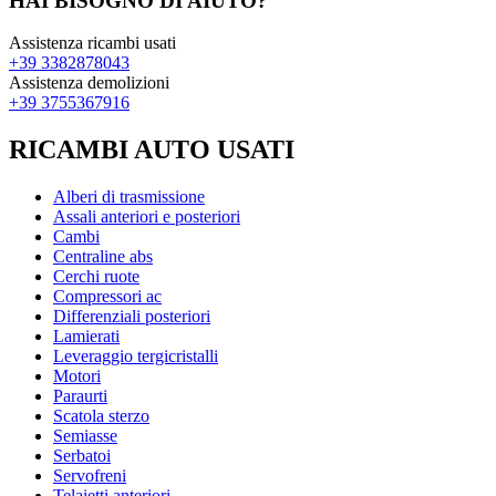
HAI BISOGNO DI AIUTO?
Assistenza ricambi usati
+39 3382878043
Assistenza demolizioni
+39 3755367916
RICAMBI AUTO USATI
Alberi di trasmissione
Assali anteriori e posteriori
Cambi
Centraline abs
Cerchi ruote
Compressori ac
Differenziali posteriori
Lamierati
Leveraggio tergicristalli
Motori
Paraurti
Scatola sterzo
Semiasse
Serbatoi
Servofreni
Telaietti anteriori