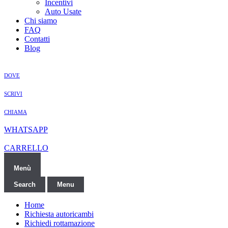
Incentivi
Auto Usate
Chi siamo
FAQ
Contatti
Blog
DOVE
SCRIVI
CHIAMA
WHATSAPP
CARRELLO
Menù
Search
Menu
Home
Richiesta autoricambi
Richiedi rottamazione