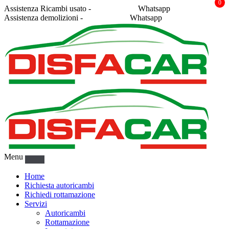
0
Assistenza Ricambi usato -
338 2878043
Whatsapp
Assistenza demolizioni -
375 5367916
Whatsapp
Menu
Home
Richiesta autoricambi
Richiedi rottamazione
Servizi
Autoricambi
Rottamazione