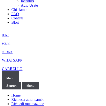
Incentivi
Auto Usate
Chi siamo
FAQ
Contatti
Blog
DOVE
SCRIVI
CHIAMA
WHATSAPP
CARRELLO
Menù
Search
Menu
Home
Richiesta autoricambi
Richiedi rottamazione