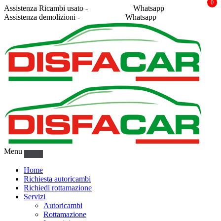
0
Assistenza Ricambi usato -
338 2878043
Whatsapp
Assistenza demolizioni -
375 5367916
Whatsapp
Menu
Home
Richiesta autoricambi
Richiedi rottamazione
Servizi
Autoricambi
Rottamazione