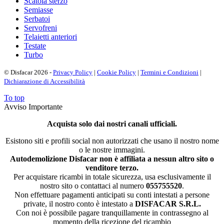
Scatola sterzo
Semiasse
Serbatoi
Servofreni
Telaietti anteriori
Testate
Turbo
© Disfacar 2026 -
Privacy Policy
|
Cookie Policy
|
Termini e Condizioni
|
Dichiarazione di Accessibilità
To top
Avviso Importante
Acquista solo dai nostri canali ufficiali.
Esistono siti e profili social non autorizzati che usano il nostro nome
o le nostre immagini.
Autodemolizione Disfacar non è affiliata a nessun altro sito o
venditore terzo.
Per acquistare ricambi in totale sicurezza, usa esclusivamente il
nostro sito o contattaci al numero
055755520
.
Non effettuare pagamenti anticipati su conti intestati a persone
private, il nostro conto è intestato a
DISFACAR S.R.L.
Con noi è possibile pagare tranquillamente in contrassegno al
momento della ricezione del ricambio