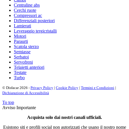
Centraline abs
Cerchi ruote
Compressori ac
Differenziali posteriori
Lamierati
Leveraggio tergicristalli
Motori
Paraurti
Scatola sterzo
Semiasse
Serbatoi
Servofreni
Telaietti anteriori
Testate
Turbo
© Disfacar 2026 -
Privacy Policy
|
Cookie Policy
|
Termini e Condizioni
|
Dichiarazione di Accessibilità
To top
Avviso Importante
Acquista solo dai nostri canali ufficiali.
Esistono siti e profili social non autorizzati che usano il nostro nome