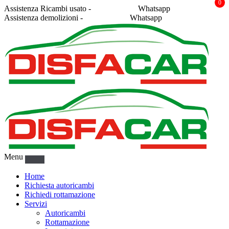
0
Assistenza Ricambi usato -
338 2878043
Whatsapp
Assistenza demolizioni -
375 5367916
Whatsapp
Menu
Home
Richiesta autoricambi
Richiedi rottamazione
Servizi
Autoricambi
Rottamazione