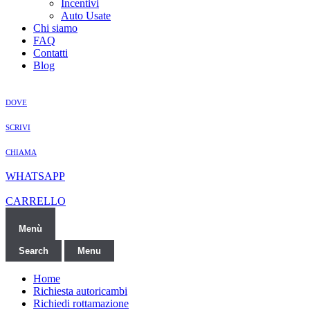
Incentivi
Auto Usate
Chi siamo
FAQ
Contatti
Blog
DOVE
SCRIVI
CHIAMA
WHATSAPP
CARRELLO
Menù
Search
Menu
Home
Richiesta autoricambi
Richiedi rottamazione